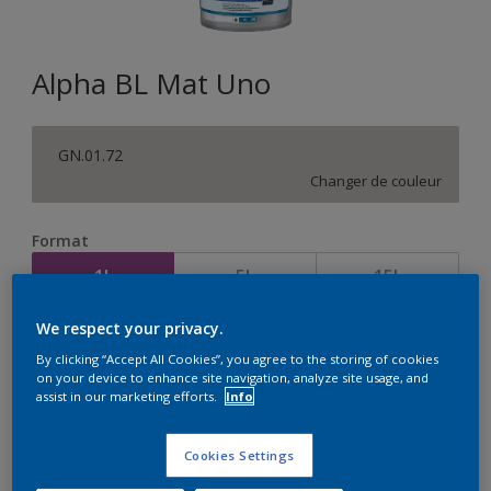
Alpha BL Mat Uno
GN.01.72
Changer de couleur
Format
1L
5L
15L
We respect your privacy.
Quantité
Calculateur de peinture
By clicking “Accept All Cookies”, you agree to the storing of cookies
on your device to enhance site navigation, analyze site usage, and
Calculer
assist in our marketing efforts.
Info
Cookies Settings