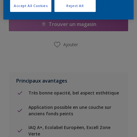
Accept All Cookies
Reject All
Ajouter à la liste d’achats
Trouver un magasin
Ajouter
Principaux avantages
Très bonne opacité, bel aspect esthétique
Application possible en une couche sur
anciens fonds peints
IAQ A+, Ecolabel Européen, Excell Zone
Verte