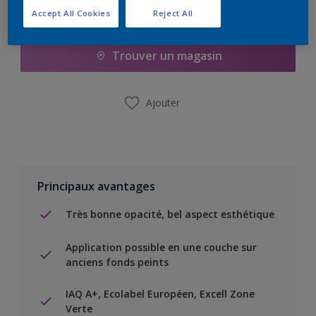
Accept All Cookies
Reject All
Ajouter à la liste d’achats
Trouver un magasin
Ajouter
Principaux avantages
Très bonne opacité, bel aspect esthétique
Application possible en une couche sur
anciens fonds peints
IAQ A+, Ecolabel Européen, Excell Zone
Verte