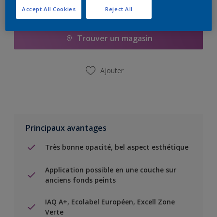
Accept All Cookies
Reject All
Ajouter à la liste d’achats
Trouver un magasin
Ajouter
Principaux avantages
Très bonne opacité, bel aspect esthétique
Application possible en une couche sur
anciens fonds peints
IAQ A+, Ecolabel Européen, Excell Zone
Verte