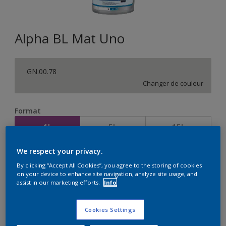
Alpha BL Mat Uno
GN.00.78
Changer de couleur
Format
1L
5L
15L
We respect your privacy.
Quantité
Calculateur de peinture
By clicking “Accept All Cookies”, you agree to the storing of cookies
on your device to enhance site navigation, analyze site usage, and
Calculer
assist in our marketing efforts.
Info
Cookies Settings