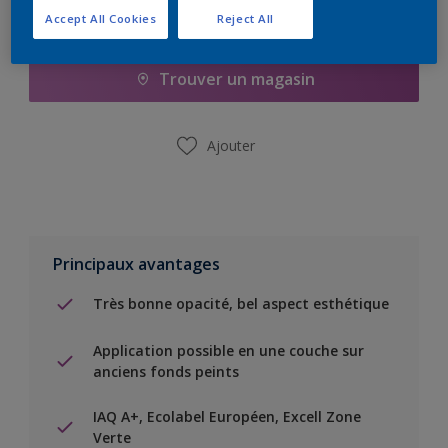
Accept All Cookies
Reject All
Ajouter à la liste d’achats
Trouver un magasin
Ajouter
Principaux avantages
Très bonne opacité, bel aspect esthétique
Application possible en une couche sur
anciens fonds peints
IAQ A+, Ecolabel Européen, Excell Zone
Verte