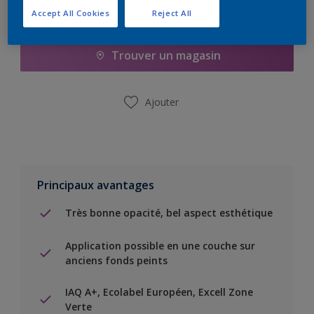
Accept All Cookies
Reject All
Ajouter à la liste d’achats
Trouver un magasin
Ajouter
Principaux avantages
Très bonne opacité, bel aspect esthétique
Application possible en une couche sur
anciens fonds peints
IAQ A+, Ecolabel Européen, Excell Zone
Verte