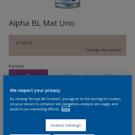
Alpha BL Mat Uno
C7.05.72
Changer de couleur
Format
1L
5L
15L
We respect your privacy.
Quantité
Calculateur de peinture
By clicking “Accept All Cookies”, you agree to the storing of cookies
on your device to enhance site navigation, analyze site usage, and
Calculer
assist in our marketing efforts.
Info
Cookies Settings