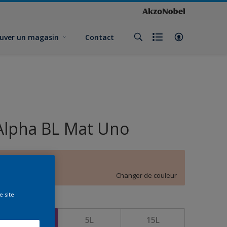
uver un magasin
Contact
Alpha BL Mat Uno
D3.11.80
Changer de couleur
e site
ormat
1L
5L
15L