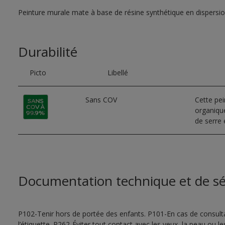
Peinture murale mate à base de résine synthétique en dispersi
Durabilité
Picto
Libellé
Sans COV
Cette pe
organique
de serre e
Documentation technique et de sé
P102-Tenir hors de portée des enfants. P101-En cas de consultat
l’étiquette. P262-Éviter tout contact avec les yeux, la peau ou