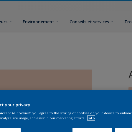
eurs
Environnement
Conseils et services
Tro
ct your privacy.
 “Accept All Cookies”, you agree to the storing of cookies on your device to enhanc
F
analyze site usage, and assist in our marketing efforts.
Info