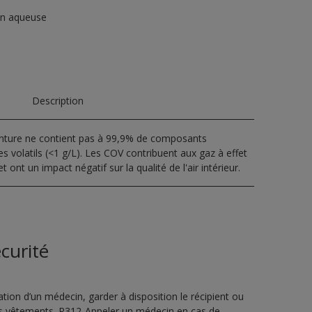
on aqueuse
Description
inture ne contient pas à 99,9% de composants
s volatils (<1 g/L). Les COV contribuent aux gaz à effet
t ont un impact négatif sur la qualité de l'air intérieur.
curité
ion d’un médecin, garder à disposition le récipient ou
 les vêtements. P312-Appeler un médecin en cas de