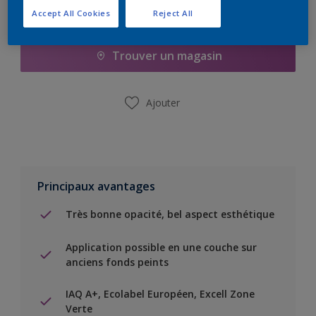
Accept All Cookies
Reject All
Ajouter à la liste d’achats
Trouver un magasin
Ajouter
Principaux avantages
Très bonne opacité, bel aspect esthétique
Application possible en une couche sur
anciens fonds peints
IAQ A+, Ecolabel Européen, Excell Zone
Verte