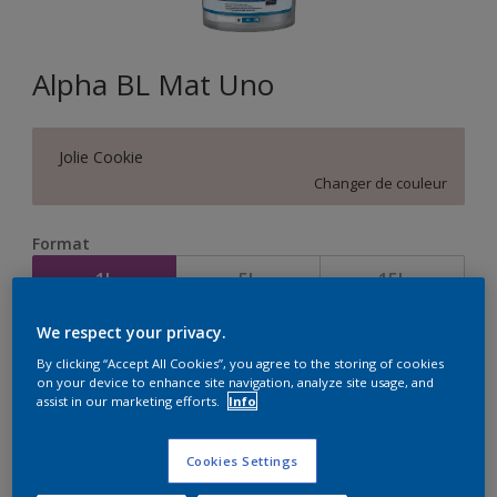
Alpha BL Mat Uno
Jolie Cookie
Changer de couleur
Format
1L
5L
15L
We respect your privacy.
Quantité
Calculateur de peinture
By clicking “Accept All Cookies”, you agree to the storing of cookies
on your device to enhance site navigation, analyze site usage, and
Calculer
assist in our marketing efforts.
Info
Cookies Settings