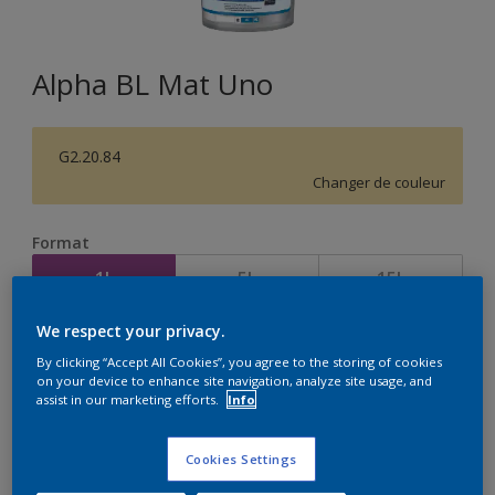
Alpha BL Mat Uno
G2.20.84
Changer de couleur
Format
1L
5L
15L
We respect your privacy.
Quantité
Calculateur de peinture
By clicking “Accept All Cookies”, you agree to the storing of cookies
on your device to enhance site navigation, analyze site usage, and
Calculer
assist in our marketing efforts.
Info
Cookies Settings