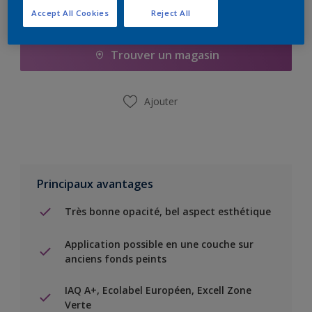
Accept All Cookies
Reject All
Ajouter à la liste d’achats
Trouver un magasin
Ajouter
Principaux avantages
Très bonne opacité, bel aspect esthétique
Application possible en une couche sur
anciens fonds peints
IAQ A+, Ecolabel Européen, Excell Zone
Verte