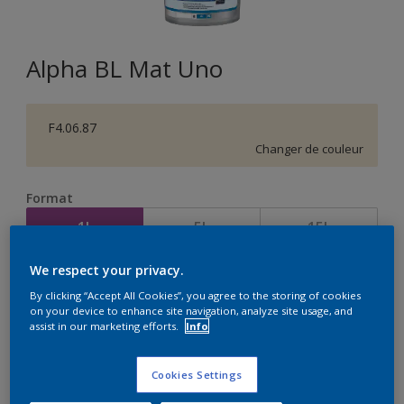
Alpha BL Mat Uno
F4.06.87
Changer de couleur
Format
1L
5L
15L
We respect your privacy.
Quantité
Calculateur de peinture
By clicking “Accept All Cookies”, you agree to the storing of cookies
on your device to enhance site navigation, analyze site usage, and
Calculer
assist in our marketing efforts.
Info
Cookies Settings