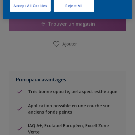
Accept All Cookies
Reject All
Ajouter à la liste d’achats
Trouver un magasin
Ajouter
Principaux avantages
Très bonne opacité, bel aspect esthétique
Application possible en une couche sur
anciens fonds peints
IAQ A+, Ecolabel Européen, Excell Zone
Verte