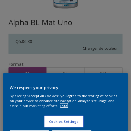
Alpha BL Mat Uno
Q5.06.80
Changer de couleur
Format
1L
5L
15L
We respect your privacy.
Quantité
Calculateur de peinture
By clicking “Accept All Cookies”, you agree to the storing of cookies
on your device to enhance site navigation, analyze site usage, and
Calculer
assist in our marketing efforts.
Info
Cookies Settings