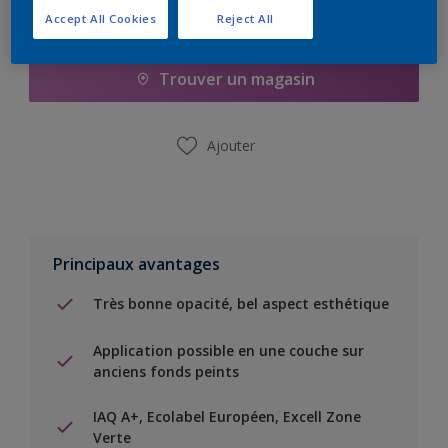
Accept All Cookies
Reject All
Ajouter à la liste d’achats
Trouver un magasin
Ajouter
Principaux avantages
Très bonne opacité, bel aspect esthétique
Application possible en une couche sur
anciens fonds peints
IAQ A+, Ecolabel Européen, Excell Zone
Verte