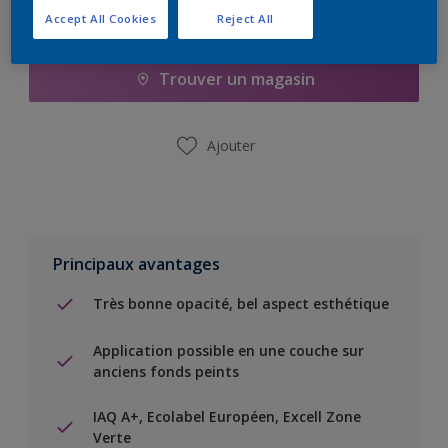
Accept All Cookies
Reject All
Ajouter à la liste d’achats
Trouver un magasin
Ajouter
Principaux avantages
Très bonne opacité, bel aspect esthétique
Application possible en une couche sur
anciens fonds peints
IAQ A+, Ecolabel Européen, Excell Zone
Verte