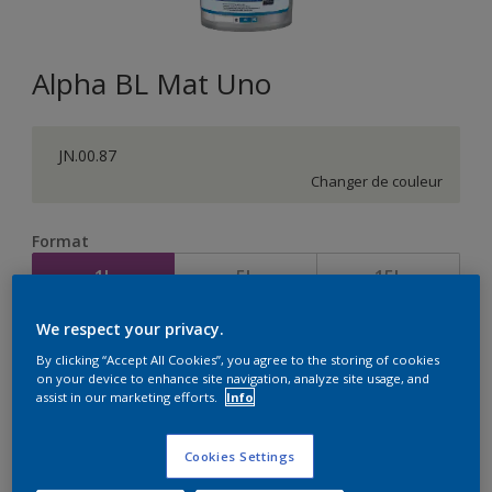
Alpha BL Mat Uno
JN.00.87
Changer de couleur
Format
1L
5L
15L
We respect your privacy.
Quantité
Calculateur de peinture
By clicking “Accept All Cookies”, you agree to the storing of cookies
on your device to enhance site navigation, analyze site usage, and
Calculer
assist in our marketing efforts.
Info
Cookies Settings