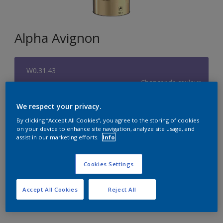
Alpha Avignon
W0.31.43
Changer de couleur
We respect your privacy.
Format
By clicking “Accept All Cookies”, you agree to the storing of cookies
5L
on your device to enhance site navigation, analyze site usage, and
assist in our marketing efforts.
Info
Quantité
Calculateur de peinture
Cookies Settings
Calculer
Accept All Cookies
Reject All