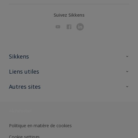
Suivez Sikkens
Sikkens
A propos de Sikkens
Liens utiles
Contactez nous
Ouvrir un magasin PASS
Autres sites
Trimetal
Sikkens Solutions
Polyfilla Pro
Wiki Peinture
Développement durable
Où jeter son pot de peinture ?
Politique en matière de cookies
Cookie settings