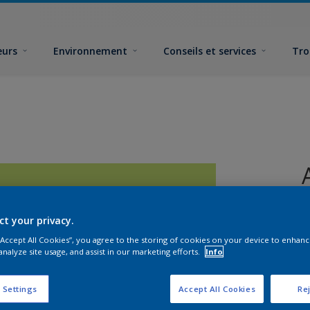
eurs
Environnement
Conseils et services
Tro
ct your privacy.
 “Accept All Cookies”, you agree to the storing of cookies on your device to enhanc
analyze site usage, and assist in our marketing efforts.
Info
F
 Settings
Accept All Cookies
Rej