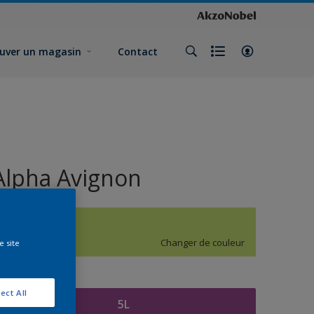
uver un magasin
Contact
Alpha Avignon
H7.38.79
Changer de couleur
e site
ormat
ect All
5L