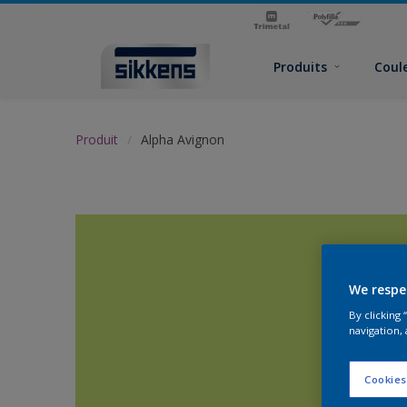
Produits
Coul
Produit
Alpha Avignon
We respe
By clicking
navigation, 
Cookies