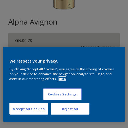
Alpha Avignon
GN.00.78
Changer de couleur
We respect your privacy.
Format
By clicking “Accept All Cookies”, you agree to the storing of cookies
5L
on your device to enhance site navigation, analyze site usage, and
assist in our marketing efforts.
Info
Quantité
Calculateur de peinture
Cookies Settings
Calculer
Accept All Cookies
Reject All