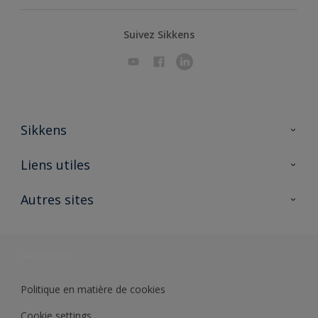
Suivez Sikkens
Sikkens
A propos de Sikkens
Liens utiles
Contactez nous
Ouvrir un magasin PASS
Autres sites
Trimetal
Sikkens Solutions
Polyfilla Pro
Wiki Peinture
Développement durable
Où jeter son pot de peinture ?
Politique en matière de cookies
Cookie settings