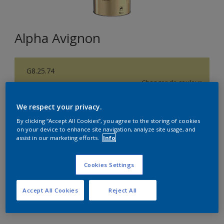
Alpha Avignon
G8.25.74
Changer de couleur
We respect your privacy.
Format
By clicking “Accept All Cookies”, you agree to the storing of cookies
5L
on your device to enhance site navigation, analyze site usage, and
assist in our marketing efforts.
Info
Quantité
Calculateur de peinture
Cookies Settings
Calculer
Accept All Cookies
Reject All