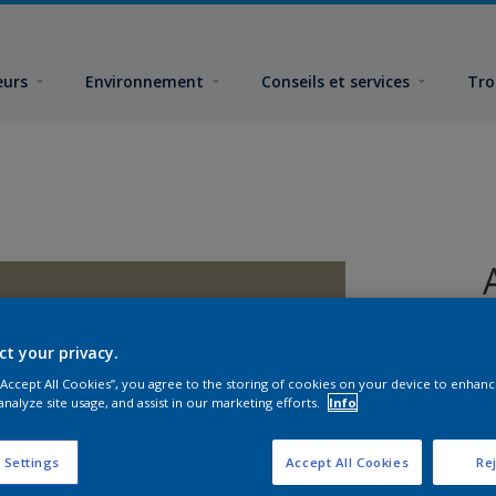
eurs
Environnement
Conseils et services
Tro
ct your privacy.
 “Accept All Cookies”, you agree to the storing of cookies on your device to enhanc
analyze site usage, and assist in our marketing efforts.
Info
F
 Settings
Accept All Cookies
Rej