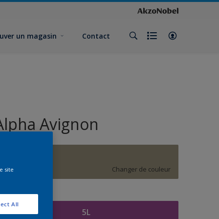
uver un magasin
Contact
Alpha Avignon
G3.12.56
Changer de couleur
e site
ormat
ect All
5L