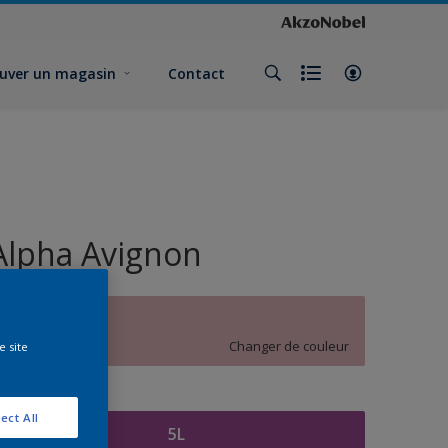
uver un magasin
Contact
Alpha Avignon
A5.09.71
Changer de couleur
e site
ormat
ect All
5L