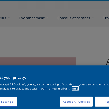
eurs
Environnement
Conseils et services
Tro
ct your privacy.
 “Accept All Cookies”, you agree to the storing of cookies on your device to enhanc
analyze site usage, and assist in our marketing efforts.
Info
F
 Settings
Accept All Cookies
Rej