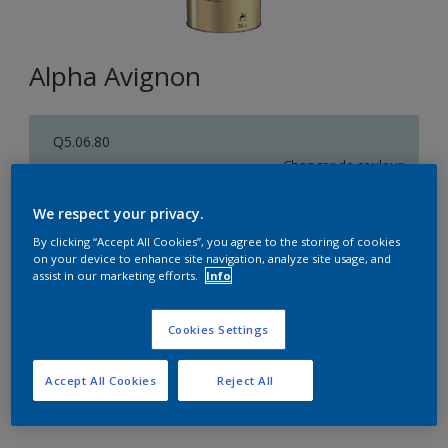
Alpha Avignon
Q5.06.80
Changer de couleur
We respect your privacy.
Format
By clicking “Accept All Cookies”, you agree to the storing of cookies
5L
on your device to enhance site navigation, analyze site usage, and
assist in our marketing efforts.
Info
Quantité
Calculateur de peinture
Cookies Settings
Calculer
Accept All Cookies
Reject All