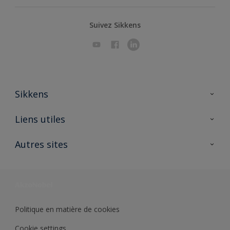
Suivez Sikkens
Sikkens
A propos de Sikkens
Liens utiles
Contactez nous
Ouvrir un magasin PASS
Autres sites
Trimetal
Sikkens Solutions
Polyfilla Pro
Wiki Peinture
Développement durable
Où jeter son pot de peinture ?
Politique en matière de cookies
Cookie settings