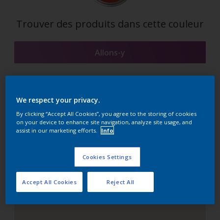
Trouver des produits dans cette couleur
Allons-y
We respect your privacy.
Suggestions d'Harmonies
By clicking “Accept All Cookies”, you agree to the storing of cookies
on your device to enhance site navigation, analyze site usage, and
assist in our marketing efforts.
Info
Le Blanc Parfait
Cookies Settings
Accept All Cookies
Reject All