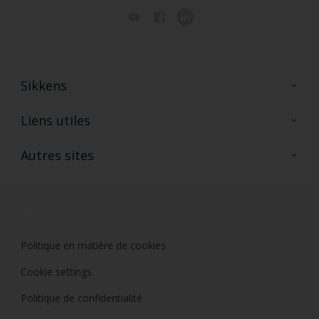
Sikkens
A propos de Sikkens
Liens utiles
Contactez nous
Ouvrir un magasin PASS
Autres sites
Trimetal
Sikkens Solutions
Polyfilla Pro
Wiki Peinture
Développement durable
Où jeter son pot de peinture ?
Politique en matière de cookies
Cookie settings
Politique de confidentialité