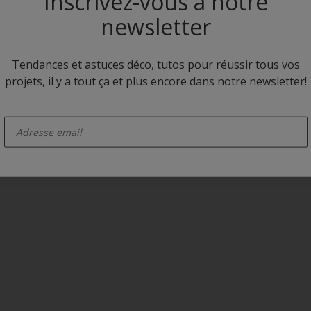
Inscrivez-vous à notre
newsletter
Tendances et astuces déco, tutos pour réussir tous vos
projets, il y a tout ça et plus encore dans notre newsletter!
olitique de
Mentions
Conditions Générale
enter-your-email
onfidentialité
Légales
d'Utilisation
Copyright © 2021 Akzo Nobel N.V.