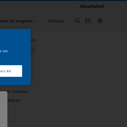
uver un magasin
Contact
Suivez Sikkens
e site
ect All
utres sites
ikkens Solutions
iki Peinture