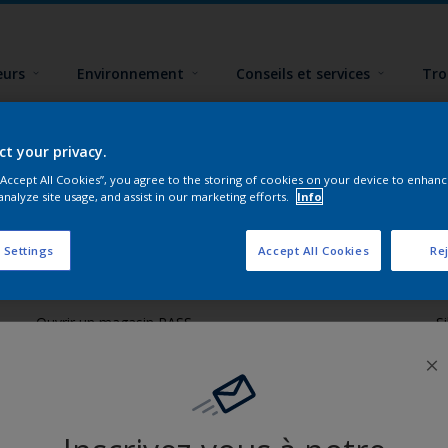
eurs
Environnement
Conseils et services
Tro
ert
ct your privacy.
 “Accept All Cookies”, you agree to the storing of cookies on your device to enhanc
analyze site usage, and assist in our marketing efforts.
Info
 Settings
Accept All Cookies
Rej
Liens utiles
A
Ouvrir un magasin PASS
S
Trimetal
W
Polyfilla Pro
Développement durable
Où jeter son pot de peinture ?