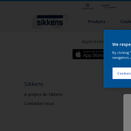
Produits
Coul
Application Sikkens Exp
We respe
By clicking
navigation, 
Cookies
Sikkens
A propos de Sikkens
Contactez nous