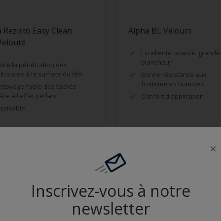
 Rezisto Easy Clean
Alpha BL Velours
Velouté
Excellente opacité, grande
blancheur
mite la pénétration des
lissures à la surface du film
Bonne résistance aux
frottements humides
ttoyage facile des taches
âce à l'effet perlant
Confort d'application
ssivable
Comparer
Comparer
Inscrivez-vous à notre
newsletter