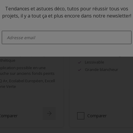
Tendances et astuces déco, tutos pour réussir tous vos
projets, il y a tout ça et plus encore dans notre newsletter!
enter-your-email
a BL Mat Uno
Alphatex Mat Référence
ès bonne opacité, bel aspect
Résistant au lustrage
thétique
Lessivable
plication possible en une
Grande blancheur
uche sur anciens fonds peints
Q A+, Ecolabel Européen, Excell
ne Verte
Comparer
Comparer