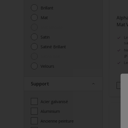
Brillant
Alpha
Mat
Mat 
Mat velouté
Satin
Li
sa
Satiné Brillant
Ne
gr
Satiné Mat
Le
Velours
Support
Acier galvanisé
Aluminium
Ancienne peinture