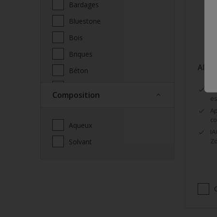
Bardages
Bluestone
Bois
Briques
Alph
Béton
Cabane de jardin
Tr
Composition
es
Cabanon
Ap
Carport
co
Aqueux
IA
Ciment
Zo
Solvant
Cloison sèche
Clôtures
Cuivre
Céramique