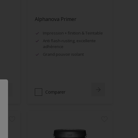
Alphanova Primer
Impression + finition & Teintable
Anti flash-rusting, excellente
adhérence
Grand pouvoir isolant
Comparer