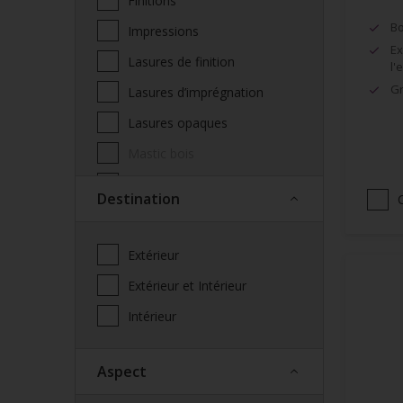
Finitions
Bo
Impressions
Ex
Lasures de finition
l'
Gr
Lasures d’imprégnation
Lasures opaques
Mastic bois
Produits complémentaires
Destination
façade
Saturateur
Extérieur
Spécialités
Extérieur et Intérieur
Vernis
Intérieur
Vitrificateur
Aspect