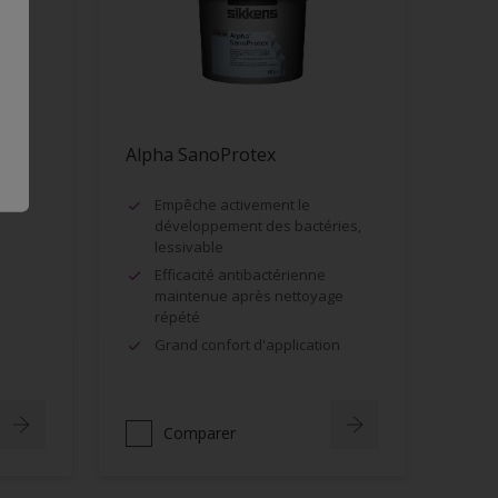
Alpha SanoProtex
Empêche activement le
développement des bactéries,
lessivable
Efficacité antibactérienne
maintenue après nettoyage
répété
Grand confort d'application
Comparer