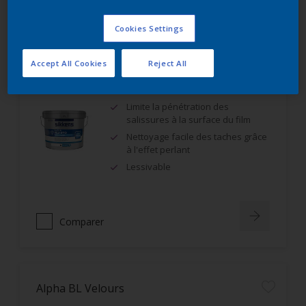
Comparer
Cookies Settings
Accept All Cookies
Reject All
Alpha Rezisto Easy Clean Mat Velouté
Limite la pénétration des
salissures à la surface du film
Nettoyage facile des taches grâce
à l'effet perlant
Lessivable
Comparer
Alpha BL Velours