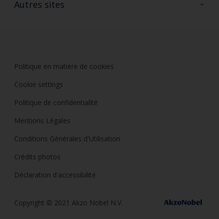
Autres sites
Trimetal
Sikkens Solutions
Polyfilla Pro
Wiki Peinture
Développement durable
Où jeter son pot de peinture ?
Politique en matière de cookies
Cookie settings
Politique de confidentialité
Mentions Légales
Conditions Générales d'Utilisation
Crédits photos
Déclaration d'accessibilité
Copyright © 2021 Akzo Nobel N.V.