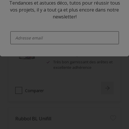
Comparer
Tendances et astuces déco, tutos pour réussir tous
vos projets, il y a tout ça et plus encore dans notre
newsletter!
Rubbol DSA
enter-your-email
Monoproduit : impression et
finition
Très bonne opacité
Très bon garnissant des arêtes et
excellente adhérence
Comparer
Rubbol BL Unifill