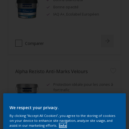
Bonne opacité
IAQ A+, Ecolabel Européen
Comparer
Alpha Rezisto Anti-Marks Velours
Protection idéale pour les zones à
fort trafic
Excellente résistance aux
frottements humides (classe 1)
We respect your privacy.
Très bon rendement
By clicking “Accept All Cookies”, you agree to the storing of cookies
on your device to enhance site navigation, analyze site usage, and
assist in our marketing efforts.
Info