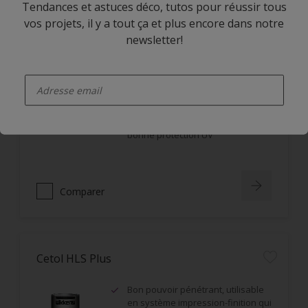
Tendances et astuces déco, tutos pour réussir tous
vos projets, il y a tout ça et plus encore dans notre
newsletter!
Cetol BL Hydratol
enter-your-email
Application horizontale et verticale
Non filmogène, ne s'écaille pas
Imprégnation en profondeur,
bonne protection UV
Comparer
Cetol HLS Plus
Bon pouvoir pénétrant, utilisable
en système impression-finition qui