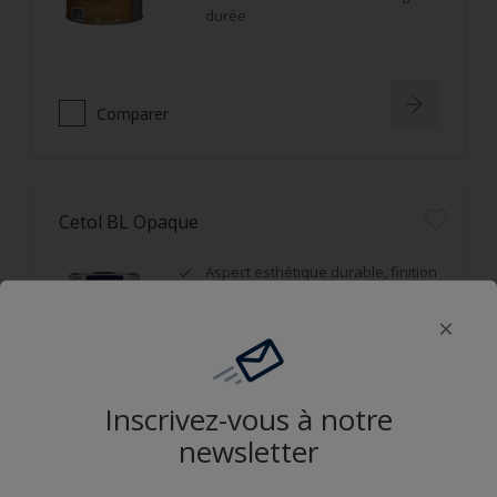
durée
Comparer
Cetol BL Opaque
Aspect esthétique durable, finition
satin, film microporeux
Opacifiant, idéal sur bois grisaillés
ou d'aspect hétérogène
Résistance aux UV et durabilité du
film
Inscrivez-vous à notre
newsletter
Comparer