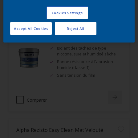
Comparer
Cookies Settings
Accept All Cookies
Reject All
Alpha Isolux
Isolant des taches de type
nicotine, suie et humidité sèche
Bonne résistance à l'abrasion
humide (classe 1)
Sans tension du film
Comparer
Alpha Rezisto Easy Clean Mat Velouté