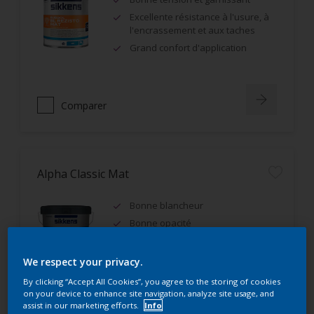
Excellente résistance à l'usure, à
l'encrassement et aux taches
Grand confort d'application
Comparer
Alpha Classic Mat
Bonne blancheur
Bonne opacité
IAQ A+, Ecolabel Européen
We respect your privacy.
By clicking “Accept All Cookies”, you agree to the storing of cookies
on your device to enhance site navigation, analyze site usage, and
assist in our marketing efforts.
Info
Comparer