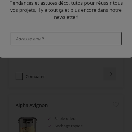
Tendances et astuces déco, tutos pour réussir tous
vos projets, il y a tout ça et plus encore dans notre
Alpha Rezisto Easy Clean Satin
newsletter!
Limite la pénétration des
enter-your-email
salissures à la surface du film
Nettoyage facile des taches grâce
à l'effet perlant
Lessivable
Comparer
Alpha Avignon
Faible odeur
Sechage rapide