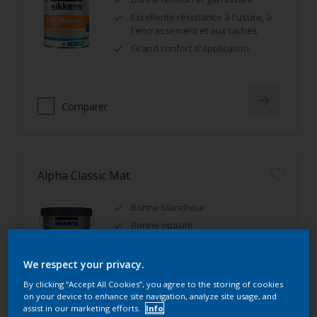
Excellente résistance à l'usure, à
l'encrassement et aux taches
Grand confort d'application
Comparer
Alpha Classic Mat
Bonne blancheur
Bonne opacité
IAQ A+, Ecolabel Européen
We respect your privacy.
By clicking “Accept All Cookies”, you agree to the storing of cookies
on your device to enhance site navigation, analyze site usage, and
assist in our marketing efforts.
Info
Comparer