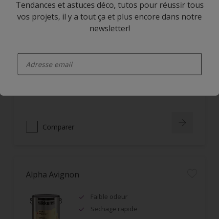
Tendances et astuces déco, tutos pour réussir tous
vos projets, il y a tout ça et plus encore dans notre
Alpha Rezisto Easy Clean Satin
newsletter!
Limite la pénétration des
enter-your-email
salissures à la surface du film
Nettoyage facile des taches grâce
à l'effet perlant
Lessivable
Comparer
Alpha Avignon
Faible odeur
Sechage rapide