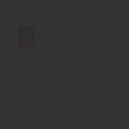
Garnissant et opacifiant élevés
Facilité d'application
Intérieur/Extérieur
Comparer
Rubbol Satin
Bonne tension du film associée à
un bon pouvoir garnissant
Résistance du film renforcée
Grand confort d'application