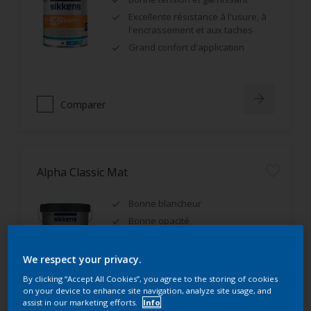
Excellente résistance à l'usure, à
l'encrassement et aux taches
Grand confort d'application
Comparer
Alpha Classic Mat
Bonne blancheur
Bonne opacité
IAQ A+, Ecolabel Européen
We respect your privacy.
By clicking “Accept All Cookies”, you agree to the storing of cookies
on your device to enhance site navigation, analyze site usage, and
assist in our marketing efforts.
Info
Comparer