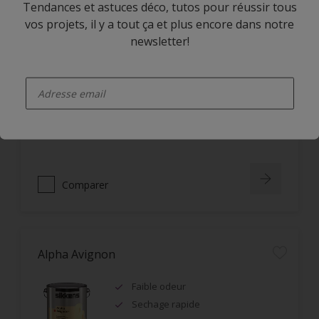
Tendances et astuces déco, tutos pour réussir tous
vos projets, il y a tout ça et plus encore dans notre
Alpha Rezisto Easy Clean Satin
newsletter!
Limite la pénétration des
enter-your-email
salissures à la surface du film
Nettoyage facile des taches grâce
à l'effet perlant
Lessivable
Comparer
Alpha Avignon
Faible odeur
Sechage rapide