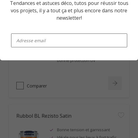
Tendances et astuces déco, tutos pour réussir tous
vos projets, il y a tout ça et plus encore dans notre
newsletter!
Cetol BL Hydratol
enter-your-email
Application horizontale et verticale
Non filmogène, ne s'écaille pas
Imprégnation en profondeur,
bonne protection UV
Comparer
Rubbol BL Rezisto Satin
Bonne tension et garnissant
Idéale pour les lieux à fort trafic