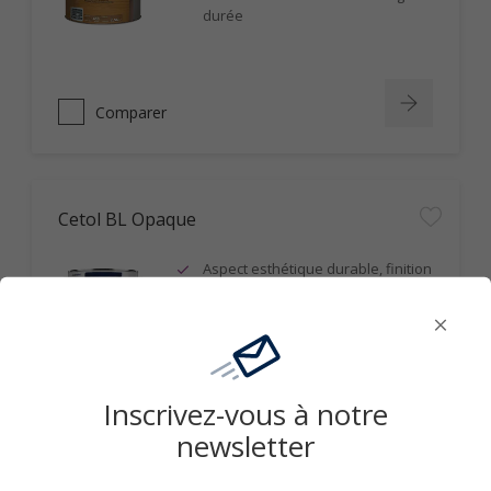
durée
Comparer
Cetol BL Opaque
Aspect esthétique durable, finition
satin, film microporeux
Opacifiant, idéal sur bois grisaillés
ou d'aspect hétérogène
Résistance aux UV et durabilité du
film
Inscrivez-vous à notre
newsletter
Comparer