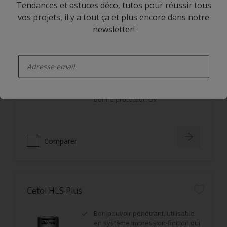
Tendances et astuces déco, tutos pour réussir tous
vos projets, il y a tout ça et plus encore dans notre
newsletter!
Cetol BL Hydratol
enter-your-email
Application horizontale et verticale
Non filmogène, ne s'écaille pas
Imprégnation en profondeur,
bonne protection UV
Comparer
Cetol HLS Plus
Bon pouvoir pénétrant, utilisable
en système impression-finition qui