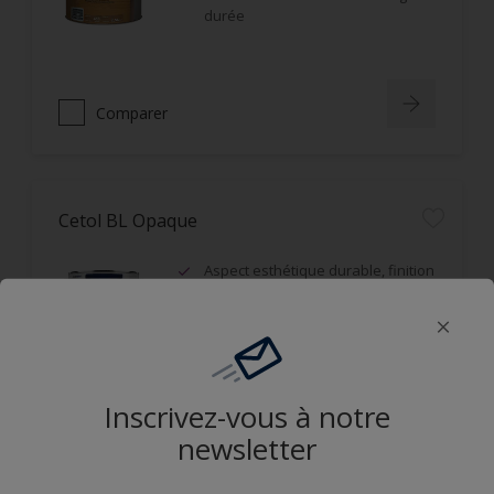
durée
Comparer
Cetol BL Opaque
Aspect esthétique durable, finition
satin, film microporeux
Opacifiant, idéal sur bois grisaillés
ou d'aspect hétérogène
Résistance aux UV et durabilité du
film
Inscrivez-vous à notre
newsletter
Comparer