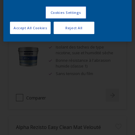
Comparer
Cookies Settings
Accept All Cookies
Reject All
Alpha Isolux
Isolant des taches de type
nicotine, suie et humidité sèche
Bonne résistance à l'abrasion
humide (classe 1)
Sans tension du film
Comparer
Alpha Rezisto Easy Clean Mat Velouté