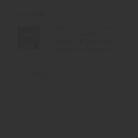
Bonne tension du film associée à
un bon pouvoir garnissant
Résistance du film renforcée
Grand confort d'application
Comparer
Rubbol BL Easy Spray
Très haut pouvoir garnissant et
opacifiant
Très haute productivité
Spéciale application airmix et
airless