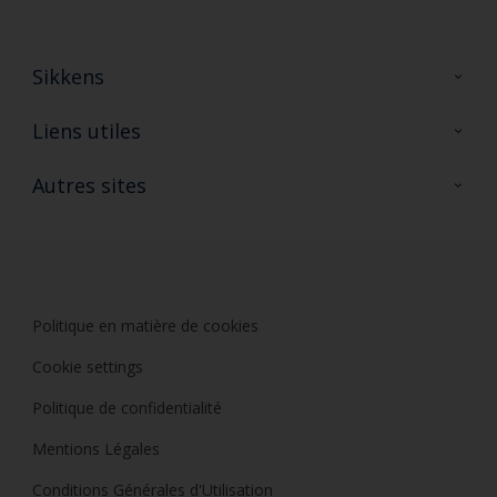
Sikkens
A propos de Sikkens
Liens utiles
Contactez nous
Ouvrir un magasin PASS
Autres sites
Trimetal
Sikkens Solutions
Polyfilla Pro
Wiki Peinture
Développement durable
Où jeter son pot de peinture ?
Politique en matière de cookies
Cookie settings
Politique de confidentialité
Mentions Légales
Conditions Générales d'Utilisation