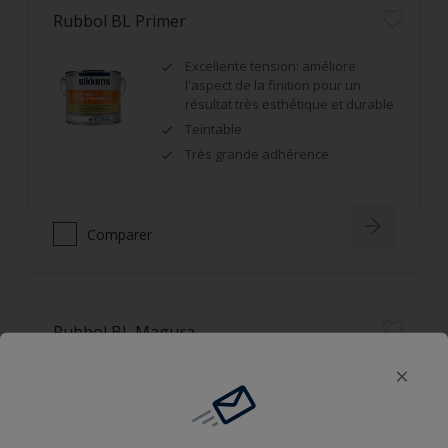
Rubbol BL Primer
Excellente tension: améliore
l'aspect de la finition pour un
résultat très esthétique et durable
Teintable
Très grande adhérence
Comparer
Rubbol BL Magura
Grande résistance à la rayure et à
l'abrasion
Résultat très esthétique et aspect
mat durable