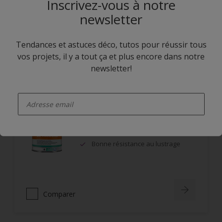
Inscrivez-vous à notre
Tendu parfait
newsletter
Tendances et astuces déco, tutos pour réussir tous
Comparer
vos projets, il y a tout ça et plus encore dans notre
newsletter!
enter-your-email
Rubbol BL Velours
Bonne tension et opacité
Facile d'application
Bonne résistance au lustrage
Comparer