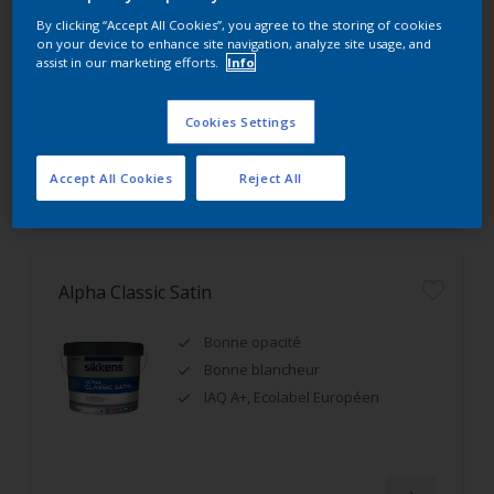
Alkyde émulsion : temps ouvert
By clicking “Accept All Cookies”, you agree to the storing of cookies
important
on your device to enhance site navigation, analyze site usage, and
assist in our marketing efforts.
Info
Très opacifiant et garnissant
Confort d'application
Cookies Settings
Accept All Cookies
Reject All
Comparer
Alpha Classic Satin
Bonne opacité
Bonne blancheur
IAQ A+, Ecolabel Européen