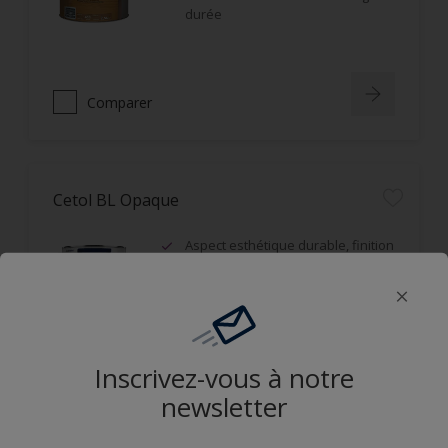
durée
Comparer
Cetol BL Opaque
Aspect esthétique durable, finition
satin, film microporeux
Opacifiant, idéal sur bois grisaillés
ou d'aspect hétérogène
Résistance aux UV et durabilité du
film
Inscrivez-vous à notre
newsletter
Comparer