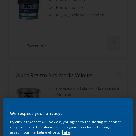
Bonne opacité
IAQ A+, Ecolabel Européen
Comparer
Alpha Rezisto Anti-Marks Velours
Protection idéale pour les zones à
fort trafic
Excellente résistance aux
frottements humides (classe 1)
We respect your privacy.
Très bon rendement
By clicking “Accept All Cookies”, you agree to the storing of cookies
on your device to enhance site navigation, analyze site usage, and
assist in our marketing efforts.
Info