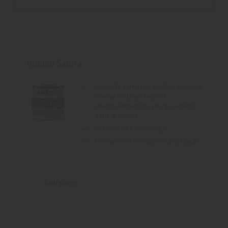
Rubbol Satura
Nouvelle formule : amélioration du
niveau de blancheur et
ralentissement du jaunissement
dans le temps
Résultat très esthétique
Très grande résistance à la rayure
Comparer
Rubbol BL Gloss
Bonne opacité