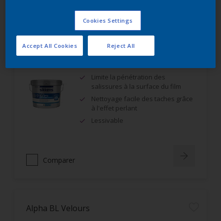
Comparer
Cookies Settings
Accept All Cookies
Reject All
Alpha Rezisto Easy Clean Mat Velouté
Limite la pénétration des
salissures à la surface du film
Nettoyage facile des taches grâce
à l'effet perlant
Lessivable
Comparer
Alpha BL Velours