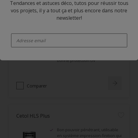
Tendances et astuces déco, tutos pour réussir tous
vos projets, il y a tout ça et plus encore dans notre
newsletter!
Cetol BL Hydratol
enter-your-email
Application horizontale et verticale
Non filmogène, ne s'écaille pas
Imprégnation en profondeur,
bonne protection UV
Comparer
Cetol HLS Plus
Bon pouvoir pénétrant, utilisable
en système impression-finition qui