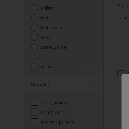
Alpha
Brillant
Mat
Pe
Mat velouté
Satin
Satiné Brillant
Satiné Mat
Velours
Support
Acier galvanisé
Aluminium
Ancienne peinture