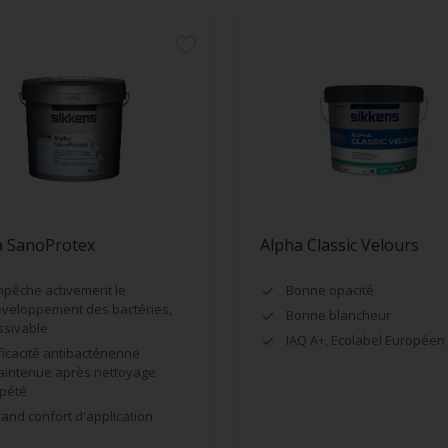
a SanoProtex
Alpha Classic Velours
pêche activement le
Bonne opacité
veloppement des bactéries,
Bonne blancheur
ssivable
IAQ A+, Ecolabel Européen
ficacité antibactérienne
intenue après nettoyage
pété
and confort d'application