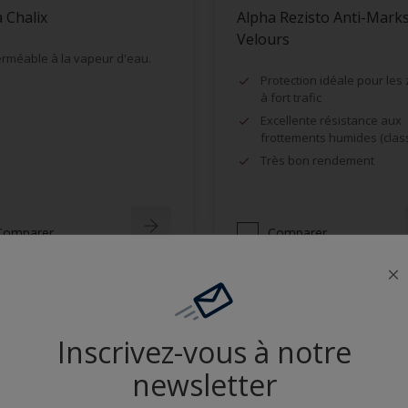
 Chalix
Alpha Rezisto Anti-Mark
Velours
rméable à la vapeur d'eau.
Protection idéale pour les
à fort trafic
Excellente résistance aux
frottements humides (clas
Très bon rendement
Comparer
Comparer
Inscrivez-vous à notre
newsletter