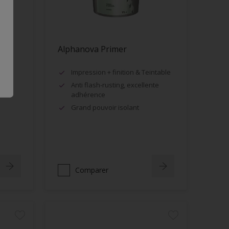
Alphanova Primer
Impression + finition & Teintable
Anti flash-rusting, excellente
adhérence
Grand pouvoir isolant
Comparer