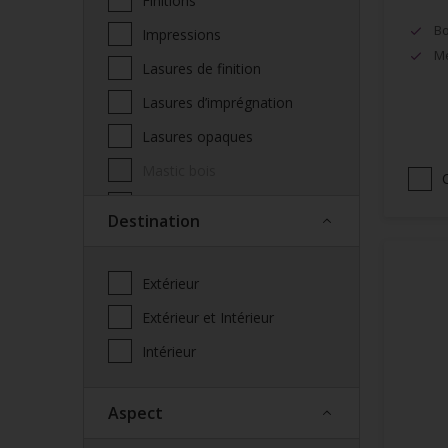
Finitions
Bo
Impressions
Mé
Lasures de finition
Lasures d’imprégnation
Lasures opaques
Mastic bois
Produits complémentaires
Destination
façade
Saturateur
Extérieur
Spécialités
Extérieur et Intérieur
Vernis
Intérieur
Vitrificateur
Aspect