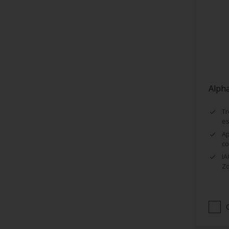
Encadrement de fenêtres
Façades
Faïence
Fenêtres
Fibre de Verre
Alph
Grillage
Huisseries
Tr
es
Lambris
Ap
Maçonnerie (ciment, béton...)
co
IA
Murs
Zo
Métaux
Métaux ferreux
Métaux non-ferreux
Papier peints