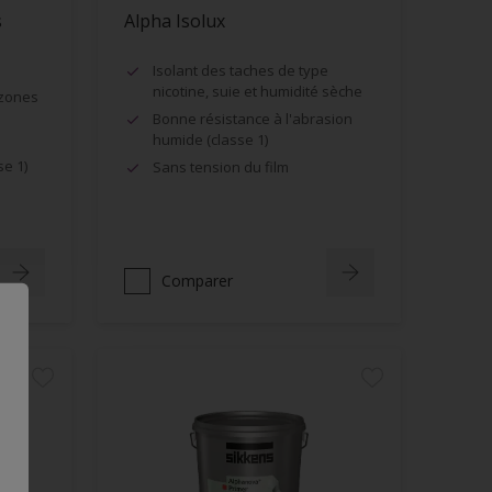
s
Alpha Isolux
Isolant des taches de type
nicotine, suie et humidité sèche
 zones
Bonne résistance à l'abrasion
humide (classe 1)
se 1)
Sans tension du film
Comparer