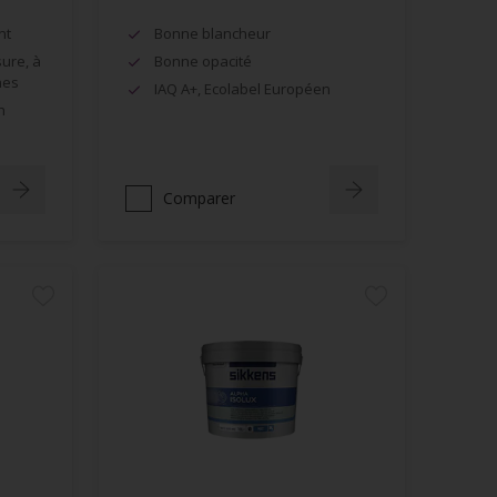
nt
Bonne blancheur
sure, à
Bonne opacité
hes
IAQ A+, Ecolabel Européen
n
Comparer