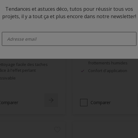
Tendances et astuces déco, tutos pour réussir tous vos
projets, il y a tout ça et plus encore dans notre newsletter!
 Rezisto Easy Clean
Alpha BL Velours
enter-your-email
Velouté
Excellente opacité, grande
blancheur
mite la pénétration des
lissures à la surface du film
Bonne résistance aux
frottements humides
ttoyage facile des taches
âce à l'effet perlant
Confort d'application
ssivable
Comparer
Comparer