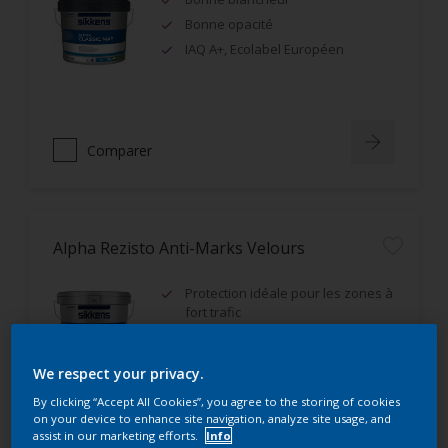
Bonne opacité
IAQ A+, Ecolabel Européen
Comparer
Alpha Rezisto Anti-Marks Velours
Protection idéale pour les zones à
fort trafic
Excellente résistance aux
frottements humides (classe 1)
We respect your privacy.
Très bon rendement
By clicking “Accept All Cookies”, you agree to the storing of cookies
on your device to enhance site navigation, analyze site usage, and
assist in our marketing efforts.
Info