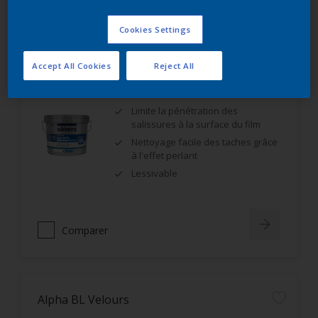
Comparer
Cookies Settings
Accept All Cookies
Reject All
Alpha Rezisto Easy Clean Mat Velouté
Limite la pénétration des
salissures à la surface du film
Nettoyage facile des taches grâce
à l'effet perlant
Lessivable
Comparer
Alpha BL Velours