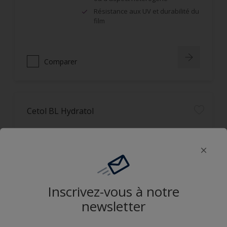
Résistance aux UV et durabilité du
film
Comparer
Cetol BL Hydratol
Application horizontale et verticale
Non filmogène, ne s'écaille pas
Imprégnation en profondeur,
bonne protection UV
Inscrivez-vous à notre
newsletter
Comparer