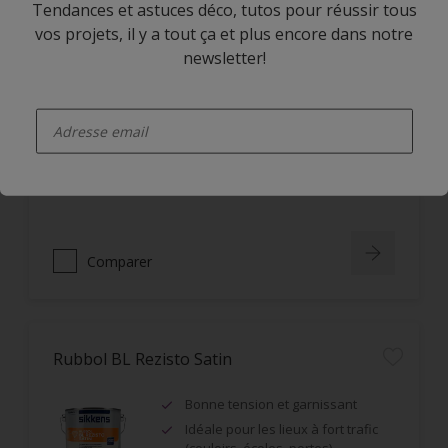
Tendances et astuces déco, tutos pour réussir tous
vos projets, il y a tout ça et plus encore dans notre
newsletter!
Cetol HLS Plus
enter-your-email
Bon pouvoir pénétrant, utilisable
en système impression-finition qui
ne s’écaille pas
Très bonne résistance au U.V.
Comparer
Rubbol BL Rezisto Satin
Bonne tension et garnissant
Idéale pour les lieux à fort trafic