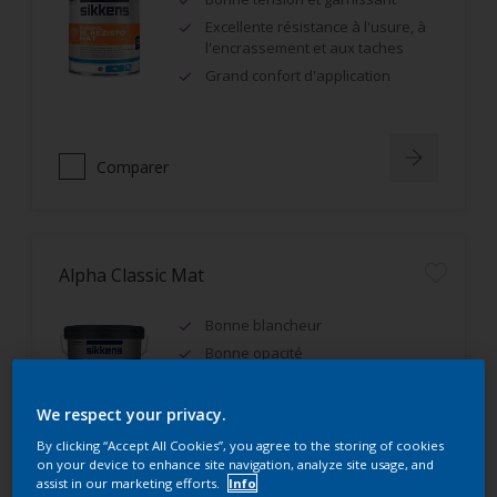
Excellente résistance à l'usure, à
l'encrassement et aux taches
Grand confort d'application
Comparer
Alpha Classic Mat
Bonne blancheur
Bonne opacité
IAQ A+, Ecolabel Européen
We respect your privacy.
By clicking “Accept All Cookies”, you agree to the storing of cookies
on your device to enhance site navigation, analyze site usage, and
assist in our marketing efforts.
Info
Comparer