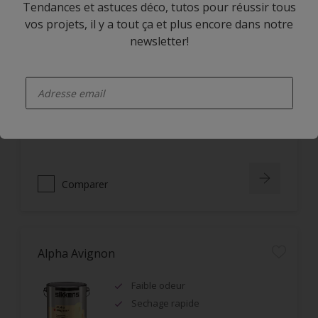
Tendances et astuces déco, tutos pour réussir tous
vos projets, il y a tout ça et plus encore dans notre
Alpha Rezisto Easy Clean Satin
newsletter!
Limite la pénétration des
enter-your-email
salissures à la surface du film
Nettoyage facile des taches grâce
à l'effet perlant
Lessivable
Comparer
Alpha Avignon
Faible odeur
Sechage rapide