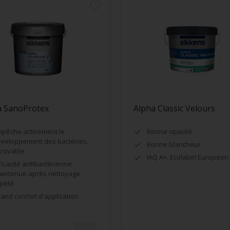
a SanoProtex
Alpha Classic Velours
pêche activement le
Bonne opacité
veloppement des bactéries,
Bonne blancheur
ssivable
IAQ A+, Ecolabel Européen
ficacité antibactérienne
intenue après nettoyage
pété
and confort d'application