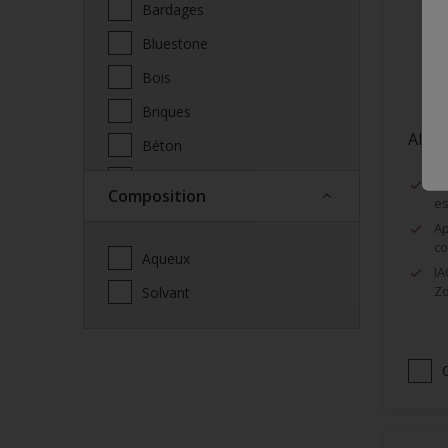
Bardages
Bluestone
Bois
Briques
Alph
Béton
Cabane de jardin
Tr
Composition
es
Cabanon
Ap
Carport
co
Aqueux
IA
Ciment
Zo
Solvant
Cloison sèche
Clôtures
Cuivre
Céramique