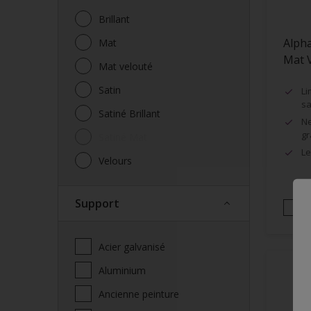
Brillant
Alpha
Mat
Mat 
Mat velouté
Satin
Li
sa
Satiné Brillant
Ne
gr
Satiné Mat
Le
Velours
Support
Acier galvanisé
Aluminium
Ancienne peinture