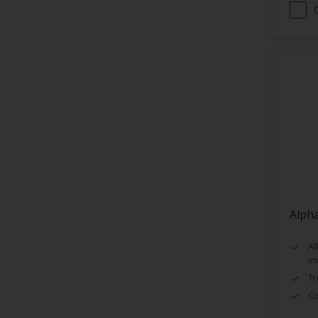
Pergola
Pierre
Pierreux
Plafonds
Plastiques
Plinthes
Plâtre
Portail
Alph
Portes
Portes ou cadres métalliques
Al
im
PVC
Tr
Radiateurs
Co
Rampes