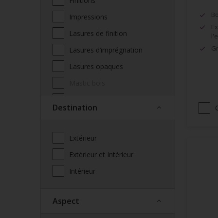
Finitions
Bo
Impressions
Ex
Lasures de finition
l'
Gr
Lasures d’imprégnation
Lasures opaques
Mastic bois
Produits complémentaires
Destination
façade
Saturateur
Extérieur
Spécialités
Extérieur et Intérieur
Vernis
Intérieur
Vitrificateur
Aspect