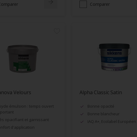
Comparer
Comparer
anova Velours
Alpha Classic Satin
kyde émulsion : temps ouvert
Bonne opacité
portant
Bonne blancheur
ès opacifiant et garnissant
IAQ A+, Ecolabel Européen
nfort d'application