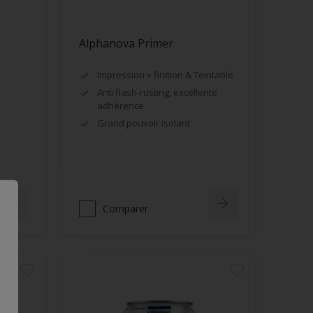
Alphanova Primer
Impression + finition & Teintable
Anti flash-rusting, excellente
adhérence
Grand pouvoir isolant
Comparer