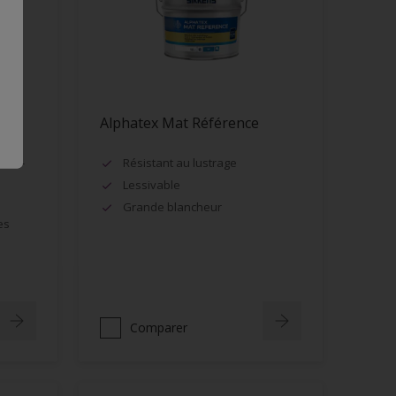
Alphatex Mat Référence
urs -
Résistant au lustrage
Lessivable
Grande blancheur
es
Comparer