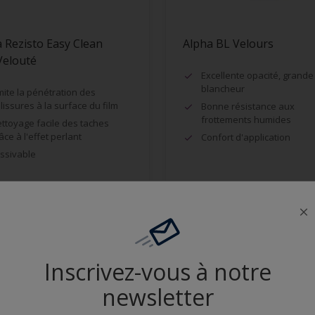
 Rezisto Easy Clean
Alpha BL Velours
Velouté
Excellente opacité, grande
blancheur
mite la pénétration des
lissures à la surface du film
Bonne résistance aux
frottements humides
ttoyage facile des taches
âce à l'effet perlant
Confort d'application
ssivable
Comparer
Comparer
Inscrivez-vous à notre
newsletter