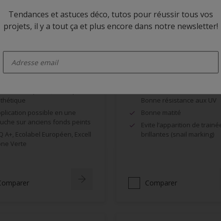
Tendances et astuces déco, tutos pour réussir tous vos
projets, il y a tout ça et plus encore dans notre newsletter!
enter-your-email
a BL Mat Uno
Alphatex IQ Mat
ès bonne opacité, bel aspect
Bonne durabilité des coule
thétique
Bonne résistance aux UV
plication possible en une
Bonne matité
uche sur anciens fonds peints
Evite l’apparition de trainé
Q A+, Ecolabel Européen, Excell
brillantes (snail marking)
ne Verte
Comparer
Comparer