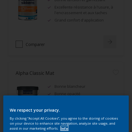
Excellente résistance à l'usure, à
l'encrassement et aux taches
Grand confort d'application
Comparer
Alpha Classic Mat
Bonne blancheur
Bonne opacité
IAQ A+, Ecolabel Européen
We respect your privacy.
By clicking “Accept All Cookies”, you agree to the storing of cookies
on your device to enhance site navigation, analyze site usage, and
assist in our marketing efforts.
Info
Comparer