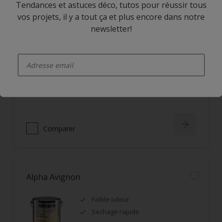
Tendances et astuces déco, tutos pour réussir tous
vos projets, il y a tout ça et plus encore dans notre
Alpha Rezisto Easy Clean Satin
newsletter!
Limite la pénétration des
enter-your-email
salissures à la surface du film
Nettoyage facile des taches grâce
à l'effet perlant
Lessivable
Comparer
Alpha Avignon
Faible odeur
Sechage rapide