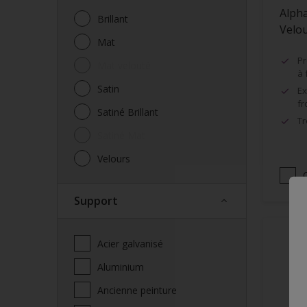
Alpha
Brillant
Velo
Mat
Pr
Mat velouté
à 
Satin
Ex
fr
Satiné Brillant
Tr
Satiné Mat
Velours
Support
Acier galvanisé
Aluminium
Ancienne peinture