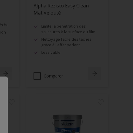
Alpha Rezisto Easy Clean
Mat Velouté
sèche
Limite la pénétration des
salissures à la surface du film
sion
Nettoyage facile des taches
grâce à l'effet perlant
Lessivable
Comparer