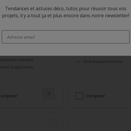
Tendances et astuces déco, tutos pour réussir tous vos
projets, il y a tout ça et plus encore dans notre newsletter!
 BL Velours
Alphanova Primer
enter-your-email
cellente opacité, grande
Impression + finition & Tei
ancheur
Anti flash-rusting, excellen
nne résistance aux
adhérence
ottements humides
Grand pouvoir isolant
nfort d'application
Comparer
Comparer