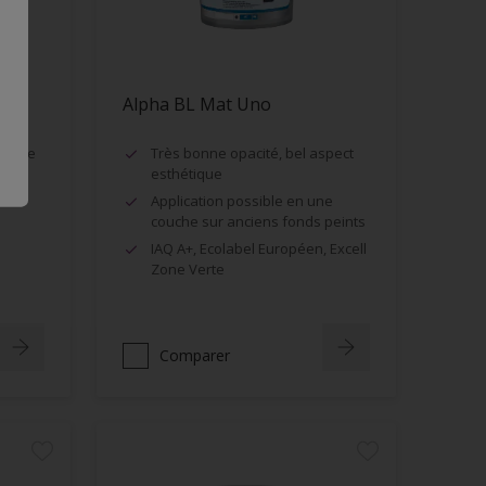
Alpha BL Mat Uno
ntable
Très bonne opacité, bel aspect
esthétique
te
Application possible en une
couche sur anciens fonds peints
IAQ A+, Ecolabel Européen, Excell
Zone Verte
Comparer