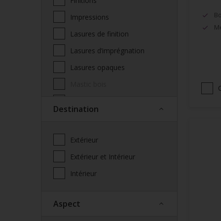
Finitions
Bo
Impressions
Mé
Lasures de finition
Lasures d’imprégnation
Lasures opaques
Mastic bois
Produits complémentaires
Destination
façade
Saturateur
Extérieur
Spécialités
Extérieur et Intérieur
Vernis
Intérieur
Vitrificateur
Aspect