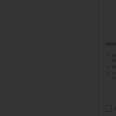
Encadrement de fenêtres
Façades
Faïence
Fenêtres
Fibre de Verre
Alpha
Grillage
Huisseries
Bo
Bo
Lambris
Bo
Maçonnerie (ciment, béton...)
Ev
br
Murs
Métaux
Métaux ferreux
Métaux non-ferreux
Papier peints