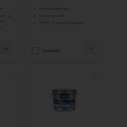
nt
Bonne blancheur
sure, à
Bonne opacité
hes
IAQ A+, Ecolabel Européen
n
Comparer