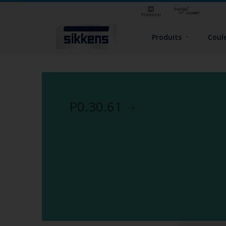
Produits
Coul
P0.30.61