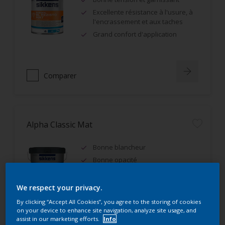
Excellente résistance à l'usure, à
l'encrassement et aux taches
Grand confort d'application
Comparer
Alpha Classic Mat
Bonne blancheur
Bonne opacité
IAQ A+, Ecolabel Européen
We respect your privacy.
By clicking “Accept All Cookies”, you agree to the storing of cookies
on your device to enhance site navigation, analyze site usage, and
assist in our marketing efforts.
Info
Comparer