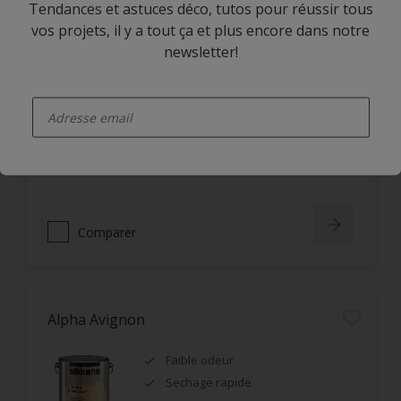
Tendances et astuces déco, tutos pour réussir tous
vos projets, il y a tout ça et plus encore dans notre
Alpha Rezisto Easy Clean Satin
newsletter!
Limite la pénétration des
enter-your-email
salissures à la surface du film
Nettoyage facile des taches grâce
à l'effet perlant
Lessivable
Comparer
Alpha Avignon
Faible odeur
Sechage rapide