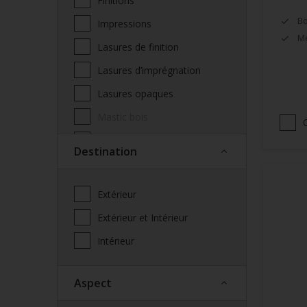
Finitions
Bo
Impressions
Mé
Lasures de finition
Lasures d’imprégnation
Lasures opaques
Mastic bois
Produits complémentaires
Destination
façade
Saturateur
Extérieur
Spécialités
Extérieur et Intérieur
Vernis
Intérieur
Vitrificateur
Aspect