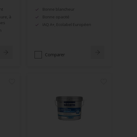
nt
Bonne blancheur
sure, à
Bonne opacité
hes
IAQ A+, Ecolabel Européen
n
Comparer