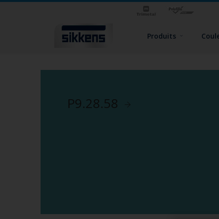
Produits
Coul
P9.28.58