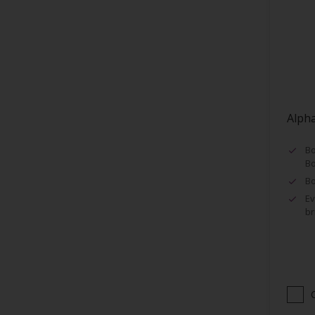
Encadrement de fenêtres
Façades
Faïence
Fenêtres
Fibre de Verre
Alpha
Grillage
Huisseries
Bo
Bo
Lambris
Bo
Maçonnerie (ciment, béton...)
Ev
br
Murs
Métaux
Métaux ferreux
Métaux non-ferreux
Papier peints