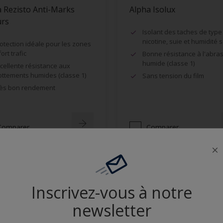
 Rezisto Anti-Marks
Alpha Isolux
urs
Isolant des taches de type
nicotine, suie et humidité 
otection idéale pour les zones
fort trafic
Bonne résistance à l'abra
humide (classe 1)
cellente résistance aux
ottements humides (classe 1)
Sans tension du film
ès bon rendement
Comparer
Comparer
Inscrivez-vous à notre
newsletter