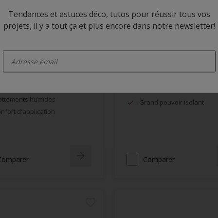
Tendances et astuces déco, tutos pour réussir tous vos
projets, il y a tout ça et plus encore dans notre newsletter!
 BL Velours
Alphanova Primer
enter-your-email
cellente opacité, grande
Impression + finition & Tei
ancheur
Anti flash-rusting, excellen
nne résistance aux
adhérence
ottements humides
Grand pouvoir isolant
nfort d'application
Comparer
Comparer