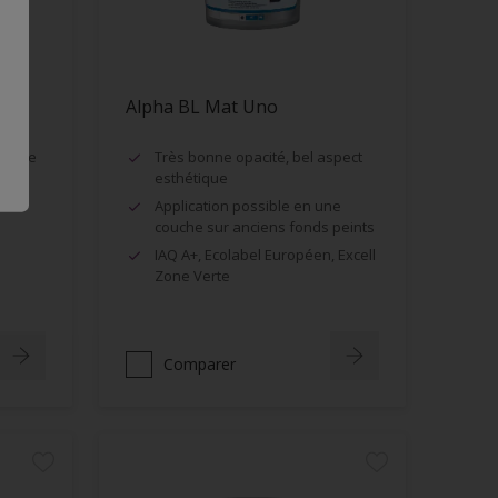
Alpha BL Mat Uno
ntable
Très bonne opacité, bel aspect
esthétique
te
Application possible en une
couche sur anciens fonds peints
IAQ A+, Ecolabel Européen, Excell
Zone Verte
Comparer