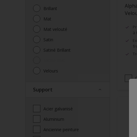
Alpha
Brillant
Velo
Mat
Pr
Mat velouté
à 
Satin
Ex
fr
Satiné Brillant
Tr
Satiné Mat
Velours
Support
Acier galvanisé
Aluminium
Ancienne peinture