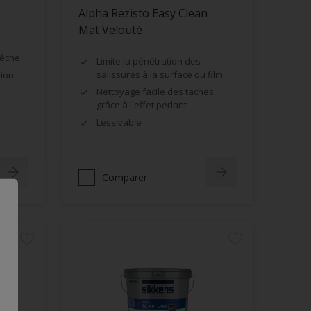
Alpha Rezisto Easy Clean
Mat Velouté
sèche
Limite la pénétration des
salissures à la surface du film
sion
Nettoyage facile des taches
grâce à l'effet perlant
Lessivable
Comparer