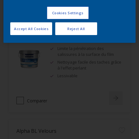
Comparer
Cookies Settings
Accept All Cookies
Reject All
Alpha Rezisto Easy Clean Mat Velouté
Limite la pénétration des
salissures à la surface du film
Nettoyage facile des taches grâce
à l'effet perlant
Lessivable
Comparer
Alpha BL Velours