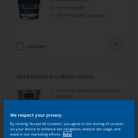
Bonne opacité
IAQ A+, Ecolabel Européen
Comparer
Alpha Rezisto Anti-Marks Velours
Protection idéale pour les zones à
fort trafic
Excellente résistance aux
frottements humides (classe 1)
We respect your privacy.
Très bon rendement
By clicking “Accept All Cookies”, you agree to the storing of cookies
on your device to enhance site navigation, analyze site usage, and
assist in our marketing efforts.
Info