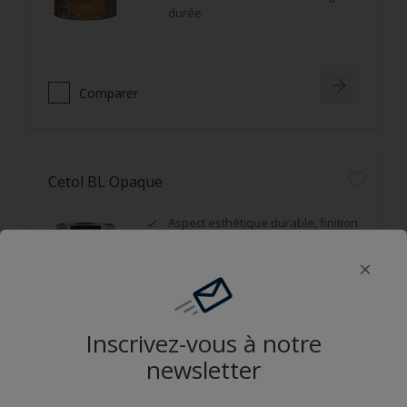
durée
Comparer
Cetol BL Opaque
Aspect esthétique durable, finition
satin, film microporeux
Opacifiant, idéal sur bois grisaillés
ou d'aspect hétérogène
Résistance aux UV et durabilité du
film
Inscrivez-vous à notre
newsletter
Comparer