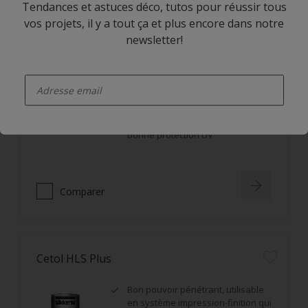
Tendances et astuces déco, tutos pour réussir tous
vos projets, il y a tout ça et plus encore dans notre
newsletter!
Cetol BL Hydratol
enter-your-email
Application horizontale et verticale
Non filmogène, ne s'écaille pas
Imprégnation en profondeur,
bonne protection UV
Comparer
Cetol HLS Plus
Bon pouvoir pénétrant, utilisable
en système impression-finition qui