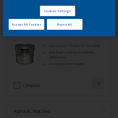
Comparer
Cookies Settings
Accept All Cookies
Reject All
Alphanova Primer
Impression + finition & Teintable
Anti flash-rusting, excellente
adhérence
Grand pouvoir isolant
Comparer
Alpha BL Mat Uno