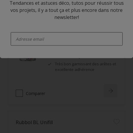
Comparer
Tendances et astuces déco, tutos pour réussir tous
vos projets, il y a tout ça et plus encore dans notre
newsletter!
Rubbol DSA
enter-your-email
Monoproduit : impression et
finition
Très bonne opacité
Très bon garnissant des arêtes et
excellente adhérence
Comparer
Rubbol BL Unifill