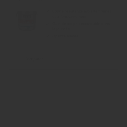
Gain de temps, recouvrable dans
la journée
Opacité élevée
Comparer
Diwafix
Assure une très bonne adhérence
des systèmes d'imperméabilité
Grand pouvoir opacifiant
Excellente pénétration dans le
support
Comparer