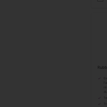
Encadrement de fenêtres
Façades
Faïence
Fenêtres
Fibre de Verre
Grillage
Huisseries
Lambris
Maçonnerie (ciment, béton...)
Rubb
Murs
Ex
Métaux
l'
ré
Métaux ferreux
du
Te
Métaux non-ferreux
Tr
Papier peints