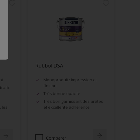
Rubbol DSA
nt
Monoproduit : impression et
finition
trafic
Très bonne opacité
Très bon garnissant des arêtes
 les
et excellente adhérence
Comparer