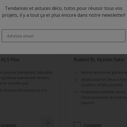
Tendances et astuces déco, tutos pour réussir tous vos
projets, il y a tout ça et plus encore dans notre newsletter!
enter-your-email
 HLS Plus
Rubbol BL Rezisto Satin
n pouvoir pénétrant, utilisable
Bonne tension et garnissa
 système impression-finition
Idéale pour les lieux à fort 
i ne s’écaille pas
(couloirs, écoles, portes)
ès bonne résistance au U.V.
Protection extrême contre
l'encrassement, les taches,
rayures
Comparer
Comparer