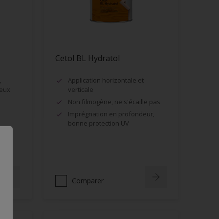
Cetol BL Hydratol
,
Application horizontale et
reux
verticale
Non filmogène, ne s'écaille pas
Imprégnation en profondeur,
bonne protection UV
ilité
Comparer