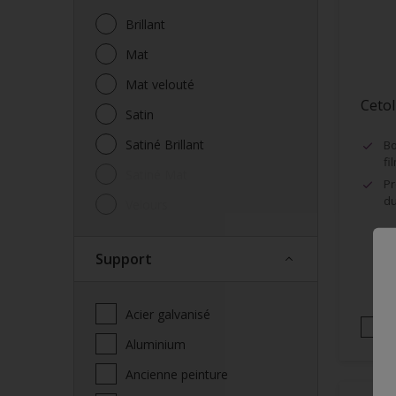
Brillant
Mat
Mat velouté
Ceto
Satin
Satiné Brillant
Bo
fi
Satiné Mat
Pr
d
Velours
Support
Acier galvanisé
Aluminium
Ancienne peinture