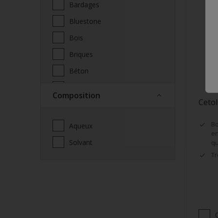
Bardages
Bluestone
Bois
Briques
Béton
Cabane de jardin
Composition
Cetol
Cabanon
Carport
Bo
Aqueux
en
Ciment
Solvant
qu
Cloison sèche
Tr
Clôtures
Cuivre
Céramique