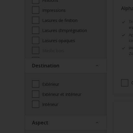
Finitions
Alph
Impressions
Lasures de finition
Tr
es
Lasures d’imprégnation
Ap
Lasures opaques
co
IA
Mastic bois
Zo
Produits complémentaires
Destination
façade
Saturateur
Extérieur
Spécialités
Extérieur et Intérieur
Vernis
Intérieur
Vitrificateur
Aspect