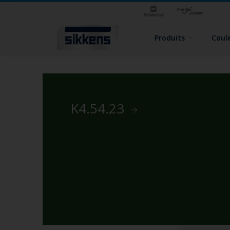
Produits
Coul
K4.54.23