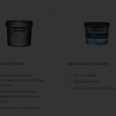
a SanoProtex
Alpha Classic Velours
pêche activement le
Bonne opacité
veloppement des bactéries,
Bonne blancheur
ssivable
IAQ A+, Ecolabel Européen
ficacité antibactérienne
intenue après nettoyage
pété
and confort d'application