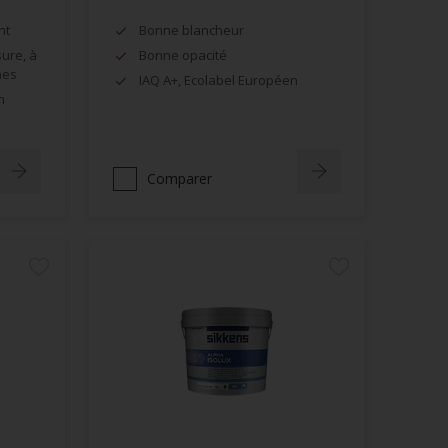
nt
Bonne blancheur
sure, à
Bonne opacité
hes
IAQ A+, Ecolabel Européen
n
Comparer