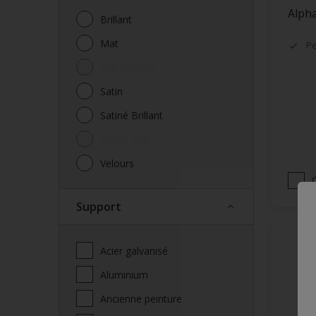
Alpha
Brillant
Mat
Pe
Mat velouté
Satin
Satiné Brillant
Satiné Mat
Velours
Support
Acier galvanisé
Aluminium
Ancienne peinture