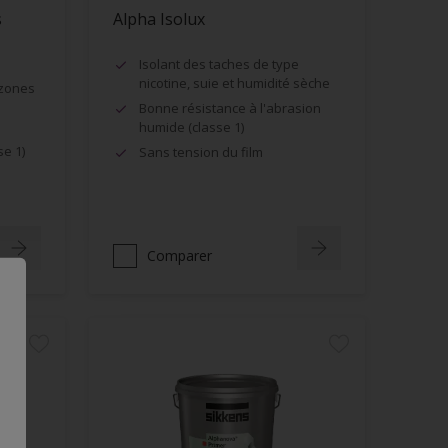
s
Alpha Isolux
Isolant des taches de type
nicotine, suie et humidité sèche
 zones
Bonne résistance à l'abrasion
humide (classe 1)
se 1)
Sans tension du film
Comparer