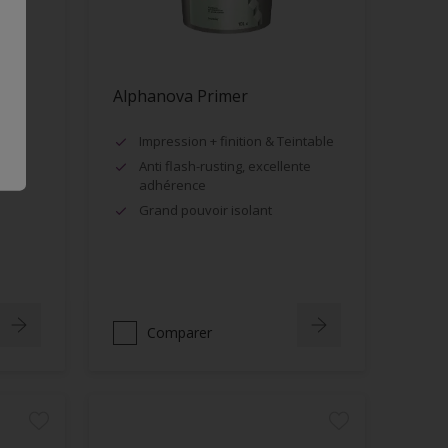
Alphanova Primer
Impression + finition & Teintable
Anti flash-rusting, excellente
adhérence
Grand pouvoir isolant
Comparer