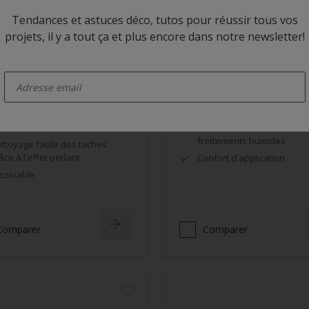
Tendances et astuces déco, tutos pour réussir tous vos
projets, il y a tout ça et plus encore dans notre newsletter!
 Rezisto Easy Clean
Alpha BL Velours
enter-your-email
Velouté
Excellente opacité, grande
blancheur
mite la pénétration des
lissures à la surface du film
Bonne résistance aux
frottements humides
ttoyage facile des taches
âce à l'effet perlant
Confort d'application
ssivable
Comparer
Comparer