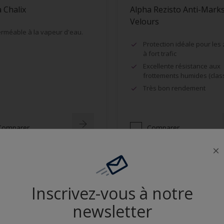
 Chalix
Alpha Rezisto Anti-Mark
Velours
rméable à la vapeur d'eau.
Protection idéale pour les
à fort trafic
Excellente résistance aux
frottements humides (clas
Très bon rendement
Comparer
Comparer
Inscrivez-vous à notre
newsletter