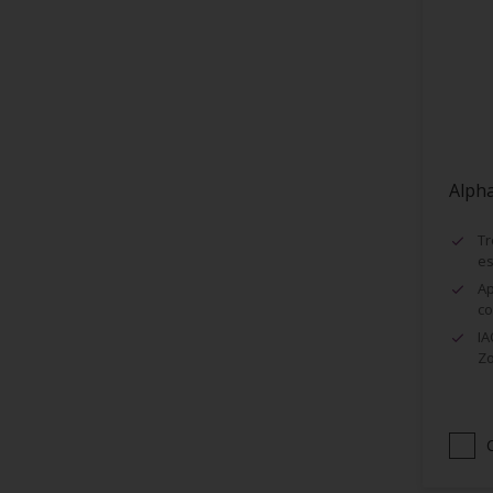
Encadrement de fenêtres
Façades
Faïence
Fenêtres
Fibre de Verre
Alph
Grillage
Huisseries
Tr
es
Lambris
Ap
Maçonnerie (ciment, béton...)
co
IA
Murs
Zo
Métaux
Métaux ferreux
Métaux non-ferreux
Papier peints