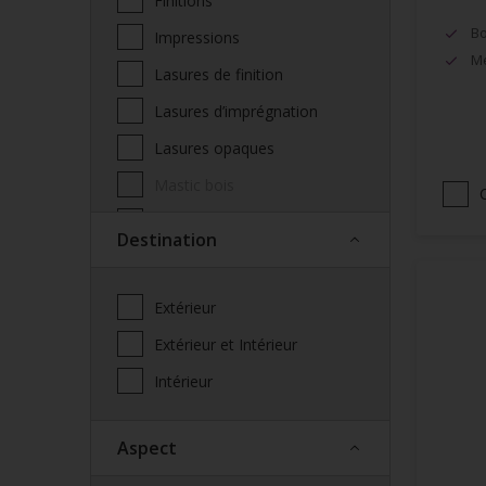
Finitions
Bo
Impressions
Mé
Lasures de finition
Lasures d’imprégnation
Lasures opaques
Mastic bois
Produits complémentaires
Destination
façade
Saturateur
Extérieur
Spécialités
Extérieur et Intérieur
Vernis
Intérieur
Vitrificateur
Aspect