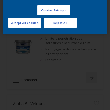
Comparer
Cookies Settings
Accept All Cookies
Reject All
Alpha Rezisto Easy Clean Mat Velouté
Limite la pénétration des
salissures à la surface du film
Nettoyage facile des taches grâce
à l'effet perlant
Lessivable
Comparer
Alpha BL Velours