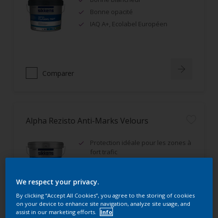
Bonne opacité
IAQ A+, Ecolabel Européen
Comparer
Alpha Rezisto Anti-Marks Velours
Protection idéale pour les zones à
fort trafic
Excellente résistance aux
frottements humides (classe 1)
We respect your privacy.
Très bon rendement
By clicking “Accept All Cookies”, you agree to the storing of cookies
on your device to enhance site navigation, analyze site usage, and
assist in our marketing efforts.
Info