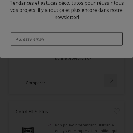
Tendances et astuces déco, tutos pour réussir tous
vos projets, il y a tout ça et plus encore dans notre
newsletter!
Cetol BL Hydratol
enter-your-email
Application horizontale et verticale
Non filmogène, ne s'écaille pas
Imprégnation en profondeur,
bonne protection UV
Comparer
Cetol HLS Plus
Bon pouvoir pénétrant, utilisable
en système impression-finition qui