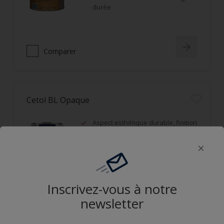
durée
Comparer
Cetol BL Opaque
Aspect esthétique durable, finition
satin, film microporeux
Opacifiant, idéal sur bois grisaillés
ou d'aspect hétérogène
Résistance aux UV et durabilité du
film
Inscrivez-vous à notre
newsletter
Comparer