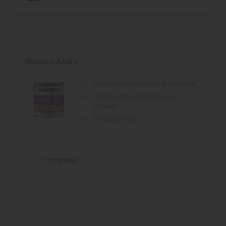
Rubbol Azura
Très haute résistance à la rayure
Résultat très esthétique et
durable
Tendu parfait
Comparer
Alpha Diwagolan
Bonne résistance aux intempéries
et à l'encrassement