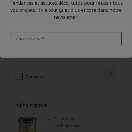
Tendances et astuces déco, tutos pour réussir tous
vos projets, il y a tout ça et plus encore dans notre
Alpha Rezisto Easy Clean Satin
newsletter!
Limite la pénétration des
enter-your-email
salissures à la surface du film
Nettoyage facile des taches grâce
à l'effet perlant
Lessivable
Comparer
Alpha Avignon
Faible odeur
Sechage rapide