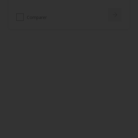
Comparer
Rubbol BL Easy Spray
Très haut pouvoir garnissant et
opacifiant
Très haute productivité
Spéciale application airmix et
airless
Comparer
Rubbol BL DSA