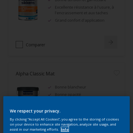
Excellente résistance à l'usure, à
l'encrassement et aux taches
Grand confort d'application
Comparer
Alpha Classic Mat
Bonne blancheur
Bonne opacité
IAQ A+, Ecolabel Européen
We respect your privacy.
By clicking “Accept All Cookies”, you agree to the storing of cookies
on your device to enhance site navigation, analyze site usage, and
assist in our marketing efforts.
Info
Comparer