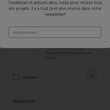
Tendances et astuces déco, tutos pour réussir tous
vos projets, il y a tout ça et plus encore dans notre
newsletter!
Rubbol BL Rezisto Satin
enter-your-email
Bonne tension et garnissant
Idéale pour les lieux à fort trafic
(couloirs, écoles, portes)
Protection extrême contre
l'encrassement, les taches, les
rayures
Comparer
Rubbol DSA