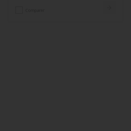
Alpha Diwatex
Grande facilité d'application
Très faible encrassement
Masque le faïençage du support
Comparer
Redox AK Ferrotop
Multicouche: primaire, sous-
couche, finition