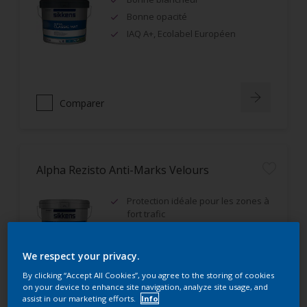
Bonne opacité
IAQ A+, Ecolabel Européen
Comparer
Alpha Rezisto Anti-Marks Velours
Protection idéale pour les zones à
fort trafic
Excellente résistance aux
frottements humides (classe 1)
We respect your privacy.
Très bon rendement
By clicking “Accept All Cookies”, you agree to the storing of cookies
on your device to enhance site navigation, analyze site usage, and
assist in our marketing efforts.
Info