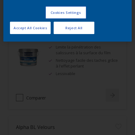
Comparer
Cookies Settings
Accept All Cookies
Reject All
Alpha Rezisto Easy Clean Mat Velouté
Limite la pénétration des
salissures à la surface du film
Nettoyage facile des taches grâce
à l'effet perlant
Lessivable
Comparer
Alpha BL Velours