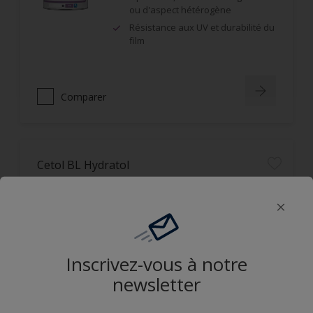
ou d'aspect hétérogène
Résistance aux UV et durabilité du
film
Comparer
Cetol BL Hydratol
Application horizontale et verticale
Non filmogène, ne s'écaille pas
Imprégnation en profondeur,
bonne protection UV
Inscrivez-vous à notre
newsletter
Comparer