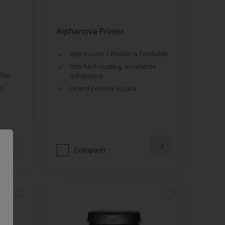
Alphanova Primer
Impression + finition & Teintable
Anti flash-rusting, excellente
film
adhérence
es
Grand pouvoir isolant
Comparer