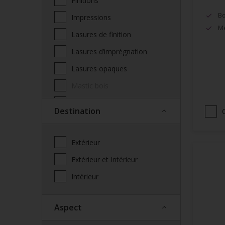
Finitions
Bo
Impressions
Mé
Lasures de finition
Lasures d’imprégnation
Lasures opaques
Mastic bois
Produits complémentaires
Destination
façade
Saturateur
Extérieur
Spécialités
Extérieur et Intérieur
Vernis
Intérieur
Vitrificateur
Aspect