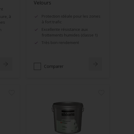
Velours
nt
Protection idéale pour les zones
sure, à
à fort trafic
hes
Excellente résistance aux
n
frottements humides (classe 1)
Très bon rendement
Comparer