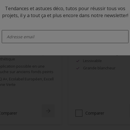
Tendances et astuces déco, tutos pour réussir tous vos
projets, il y a tout ça et plus encore dans notre newsletter!
enter-your-email
a BL Mat Uno
Alphatex Mat Référence
ès bonne opacité, bel aspect
Résistant au lustrage
thétique
Lessivable
plication possible en une
Grande blancheur
uche sur anciens fonds peints
Q A+, Ecolabel Européen, Excell
ne Verte
Comparer
Comparer