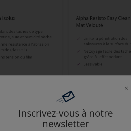
 Isolux
Alpha Rezisto Easy Clean
Mat Velouté
olant des taches de type
cotine, suie et humidité sèche
Limite la pénétration des
salissures à la surface du 
nne résistance à l'abrasion
mide (classe 1)
Nettoyage facile des tach
grâce à l'effet perlant
ns tension du film
Lessivable
Comparer
Comparer
Inscrivez-vous à notre
newsletter