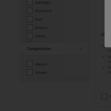
Bardages
Bluestone
Bois
Briques
Alph
Béton
Cabane de jardin
Tr
Composition
es
Cabanon
Ap
Carport
co
Aqueux
IA
Ciment
Zo
Solvant
Cloison sèche
Clôtures
Cuivre
Céramique