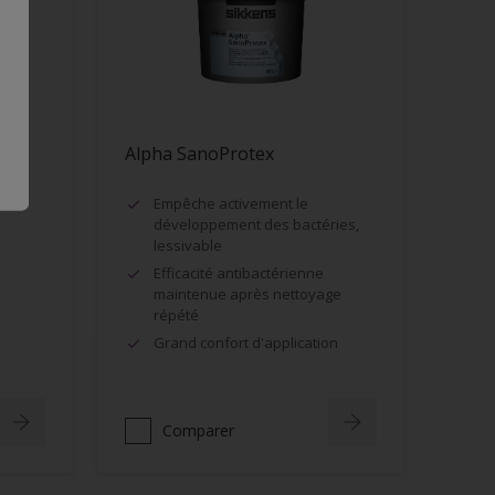
Alpha SanoProtex
Empêche activement le
développement des bactéries,
lessivable
Efficacité antibactérienne
maintenue après nettoyage
répété
Grand confort d'application
Comparer