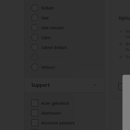
Brillant
Alpha
Mat
Mat velouté
Is
ni
Satin
Bo
Satiné Brillant
hu
Sa
Satiné Mat
Velours
Support
Acier galvanisé
Aluminium
Ancienne peinture