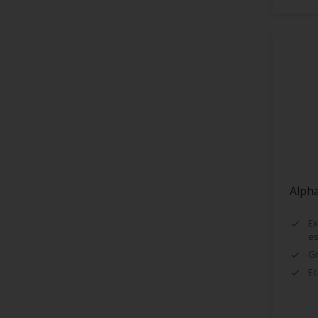
Pergola
Pierre
Pierreux
Plafonds
Plastiques
Plinthes
Plâtre
Alpha
Portail
Portes
Ex
es
Portes ou cadres métalliques
Gr
PVC
Ec
Radiateurs
Rampes