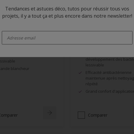
Tendances et astuces déco, tutos pour réussir tous vos
projets, il y a tout ça et plus encore dans notre newsletter!
enter-your-email
atex Mat Référence
Alpha SanoProtex
sistant au lustrage
Empêche activement le
développement des bactér
ssivable
lessivable
ande blancheur
Efficacité antibactérienne
maintenue après nettoya
répété
Grand confort d'applicatio
Comparer
Comparer