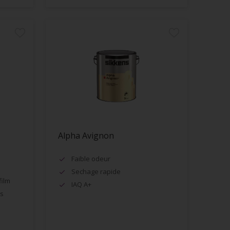
Alpha Avignon
Faible odeur
Sechage rapide
film
IAQ A+
es