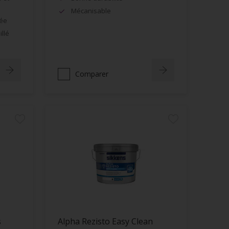
Mécanisable
née
llé
Comparer
s
Alpha Rezisto Easy Clean