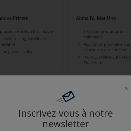
anova Primer
Alpha BL Mat Uno
pression + finition & Teintable
Très bonne opacité, bel a
esthétique
ti flash-rusting, excellente
dhérence
Application possible en un
couche sur anciens fonds 
and pouvoir isolant
IAQ A+, Ecolabel Européen,
Zone Verte
Comparer
Comparer
Inscrivez-vous à notre
newsletter