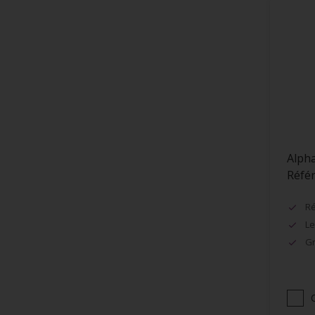
Encadrement de fenêtres
Façades
Faïence
Fenêtres
Fibre de Verre
Grillage
Huisseries
Alpha
Lambris
Réfé
Maçonnerie (ciment, béton...)
Ré
Murs
Le
Métaux
Gr
Métaux ferreux
Métaux non-ferreux
Papier peints