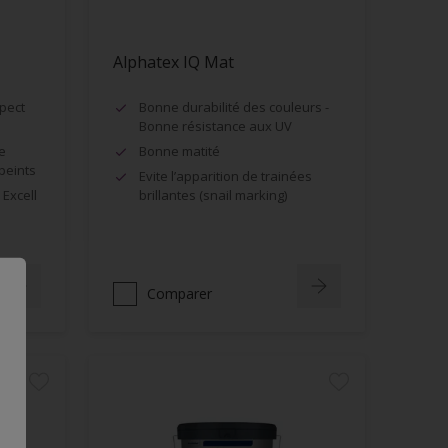
Alphatex IQ Mat
spect
Bonne durabilité des couleurs -
Bonne résistance aux UV
e
Bonne matité
peints
Evite l’apparition de trainées
 Excell
brillantes (snail marking)
Comparer