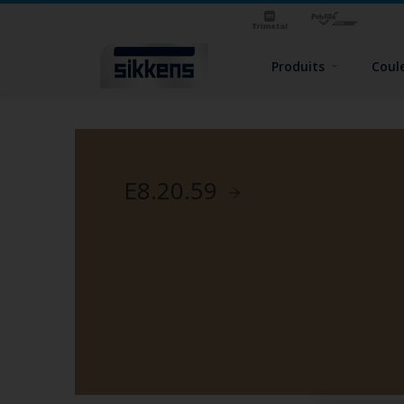
Produits
Coul
E8.20.59