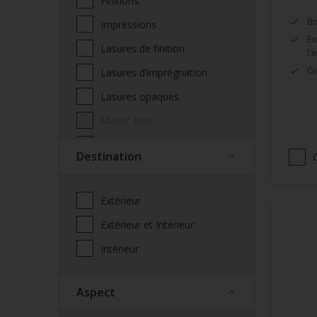
Finitions
Bo
Impressions
Ex
Lasures de finition
l'
Gr
Lasures d’imprégnation
Lasures opaques
Mastic bois
Produits complémentaires
Destination
façade
Saturateur
Extérieur
Spécialités
Extérieur et Intérieur
Vernis
Intérieur
Vitrificateur
Aspect