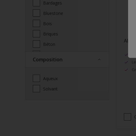
Bardages
Bluestone
Bois
Briques
Alph
Béton
Cabane de jardin
Ré
Composition
Le
Cabanon
Gr
Carport
Aqueux
Ciment
Solvant
Cloison sèche
Clôtures
Cuivre
Céramique