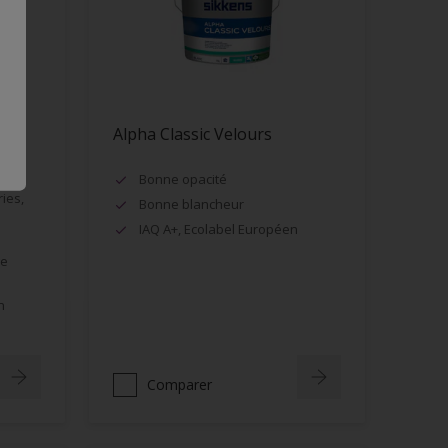
Alpha Classic Velours
Bonne opacité
ies,
Bonne blancheur
IAQ A+, Ecolabel Européen
ge
n
Comparer