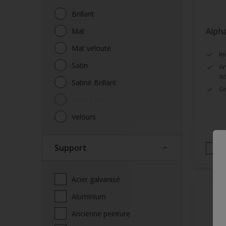
Brillant
Alph
Mat
Mat velouté
Im
Satin
An
a
Satiné Brillant
Gr
Satiné Mat
Velours
Support
Acier galvanisé
Aluminium
Ancienne peinture