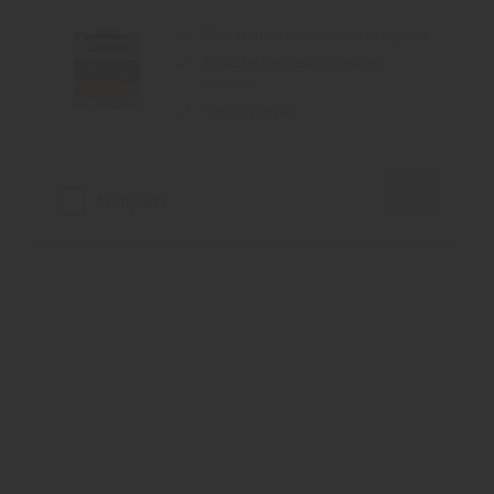
durable
Tendu parfait
Comparer
Alpha Diwagolan
Bonne résistance aux intempéries
et à l'encrassement
Gain de temps, recouvrable dans
la journée
Opacité élevée
Comparer