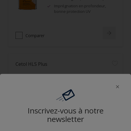
Imprégnation en profondeur,
bonne protection UV
Comparer
Cetol HLS Plus
Bon pouvoir pénétrant, utilisable
en système impression-finition qui
ne s’écaille pas
Très bonne résistance au U.V.
Inscrivez-vous à notre
newsletter
Comparer