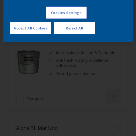
Comparer
Cookies Settings
Accept All Cookies
Reject All
Alphanova Primer
Impression + finition & Teintable
Anti flash-rusting, excellente
adhérence
Grand pouvoir isolant
Comparer
Alpha BL Mat Uno