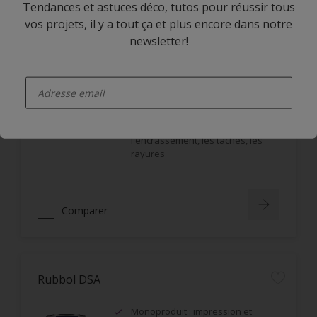
Tendances et astuces déco, tutos pour réussir tous
vos projets, il y a tout ça et plus encore dans notre
newsletter!
Rubbol BL Rezisto Satin
enter-your-email
Bonne tension et garnissant
Idéale pour les lieux à fort trafic
(couloirs, écoles, portes)
Protection extrême contre
l'encrassement, les taches, les
rayures
Comparer
Rubbol DSA
Monoproduit : impression et