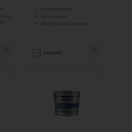
nt
Bonne blancheur
sure, à
Bonne opacité
hes
IAQ A+, Ecolabel Européen
n
Comparer