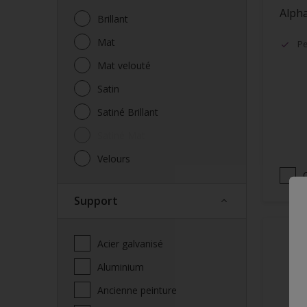
Alpha
Brillant
Mat
Pe
Mat velouté
Satin
Satiné Brillant
Satiné Mat
Velours
Support
Acier galvanisé
Aluminium
Ancienne peinture