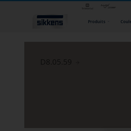
Produits
Coul
D8.05.59