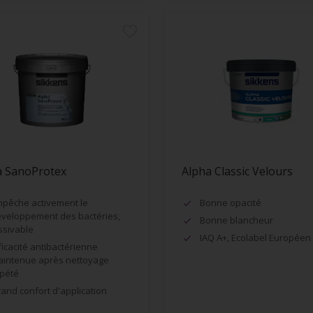
a SanoProtex
Alpha Classic Velours
pêche activement le
Bonne opacité
veloppement des bactéries,
Bonne blancheur
ssivable
IAQ A+, Ecolabel Européen
ficacité antibactérienne
intenue après nettoyage
pété
and confort d'application