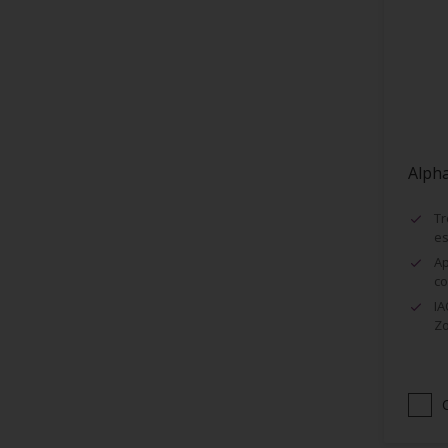
Encadrement de fenêtres
Façades
Faïence
Fenêtres
Fibre de Verre
Alph
Grillage
Huisseries
Tr
es
Lambris
Ap
Maçonnerie (ciment, béton...)
co
IA
Murs
Zo
Métaux
Métaux ferreux
Métaux non-ferreux
Papier peints