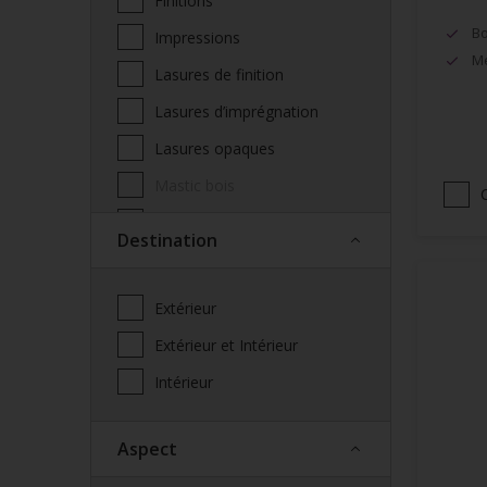
Finitions
Bo
Impressions
Mé
Lasures de finition
Lasures d’imprégnation
Lasures opaques
Mastic bois
Produits complémentaires
Destination
façade
Saturateur
Extérieur
Spécialités
Extérieur et Intérieur
Vernis
Intérieur
Vitrificateur
Aspect