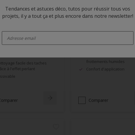
Tendances et astuces déco, tutos pour réussir tous vos
projets, il y a tout ça et plus encore dans notre newsletter!
 Rezisto Easy Clean
Alpha BL Velours
enter-your-email
Velouté
Excellente opacité, grande
blancheur
mite la pénétration des
lissures à la surface du film
Bonne résistance aux
frottements humides
ttoyage facile des taches
âce à l'effet perlant
Confort d'application
ssivable
Comparer
Comparer