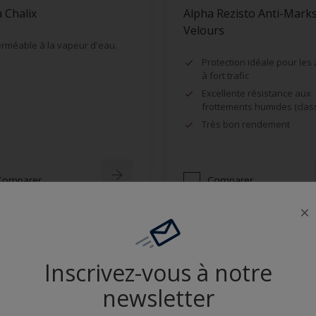
 Chalix
Alpha Rezisto Anti-Mark
Velours
rméable à la vapeur d'eau.
Protection idéale pour les
à fort trafic
Excellente résistance aux
frottements humides (clas
Très bon rendement
Comparer
Comparer
Inscrivez-vous à notre
newsletter