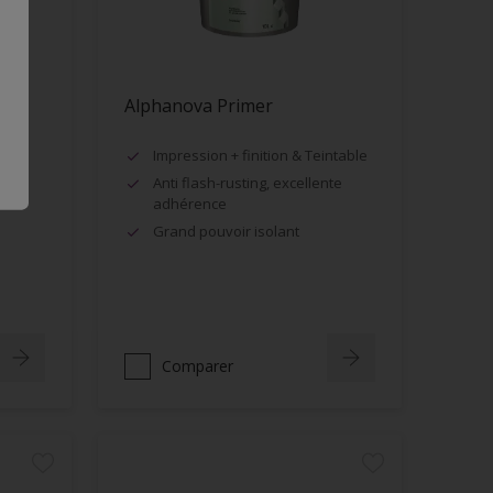
Alphanova Primer
Impression + finition & Teintable
Anti flash-rusting, excellente
adhérence
Grand pouvoir isolant
Comparer