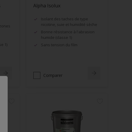
s
Alpha Isolux
Isolant des taches de type
nicotine, suie et humidité sèche
 zones
Bonne résistance à l'abrasion
humide (classe 1)
se 1)
Sans tension du film
Comparer