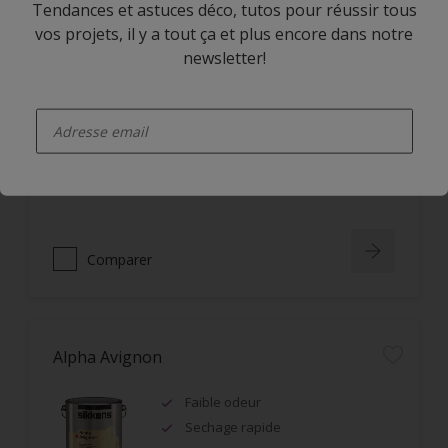
Tendances et astuces déco, tutos pour réussir tous
vos projets, il y a tout ça et plus encore dans notre
Alpha Rezisto Easy Clean Satin
newsletter!
Limite la pénétration des
enter-your-email
salissures à la surface du film
Nettoyage facile des taches grâce
à l'effet perlant
Lessivable
Comparer
Alpha Avignon
Faible odeur
Sechage rapide