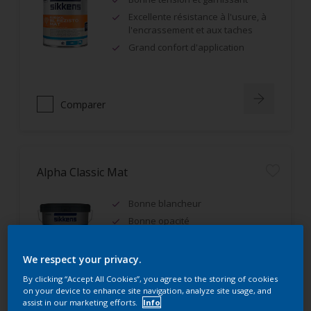
Excellente résistance à l'usure, à
l'encrassement et aux taches
Grand confort d'application
Comparer
Alpha Classic Mat
Bonne blancheur
Bonne opacité
IAQ A+, Ecolabel Européen
We respect your privacy.
By clicking “Accept All Cookies”, you agree to the storing of cookies
on your device to enhance site navigation, analyze site usage, and
assist in our marketing efforts.
Info
Comparer